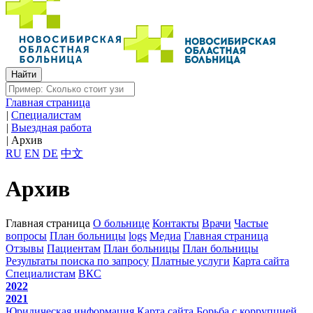
Главная страница
|
Специалистам
|
Выездная работа
|
Архив
RU
EN
DE
中文
Архив
Главная страница
О больнице
Контакты
Врачи
Частые
вопросы
План больницы
logs
Медиа
Главная страница
Отзывы
Пациентам
План больницы
План больницы
Результаты поиска по запросу
Платные услуги
Карта сайта
Специалистам
ВКС
2022
2021
Юридическая информация
Карта сайта
Борьба с коррупцией