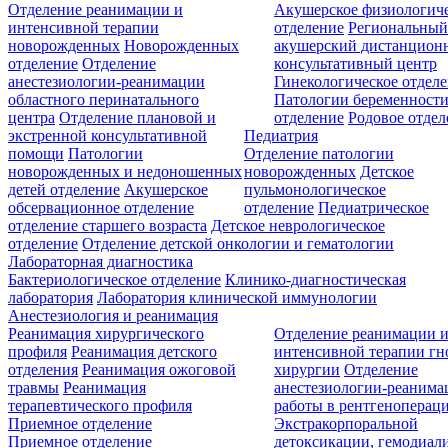
Отделение реанимации и
Акушерское физиологич
интенсивной терапии
отделение
Региональны
новорожденных
Новорожденных
акушерский дистанцион
отделение
Отделение
консультативный центр
анестезиологии-реанимации
Гинекологическое отдел
областного перинатального
Патологии беременност
центра
Отделение плановой и
отделение
Родовое отдел
экстренной консультативной
Педиатрия
помощи
Патологии
Отделение патологии
новорожденных и недоношенных
новорожденных
Детское
детей отделение
Акушерское
пульмонологическое
обсервационное отделение
отделение
Педиатрическое
отделение старшего возраста
Детское неврологическое
отделение
Отделение детской онкологии и гематологии
Лабораторная диагностика
Бактериологическое отделение
Клинико-диагностическая
лаборатория
Лаборатория клинической иммунологии
Анестезиология и реанимация
Реанимация хирургического
Отделение реанимации 
профиля
Реанимация детского
интенсивной терапии г
отделения
Реанимация ожоговой
хирургии
Отделение
травмы
Реанимация
анестезиологии-реанима
терапевтического профиля
работы в рентгеноперац
Приемное отделение
Экстракорпоральной
Приемное отделение
детоксикации, гемодиали