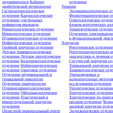
эндокринологи
Кабинет
отделение
диабетической ретинопатии
Терапия
Гастроэнтерологическое
Эндокринологическое от
отделение
Кардиологическое
Физиотерапевтическое о
отделение для больных
Гематологическое отделе
инфарктом миокарда
блоком асептических пал
Ревматологическое отделение
Терапевтическое отделе
Неврологическое отделение
Отделение электрокарди
Пульмонологическое отделение
и функциональной диаг
Нефрологическое отделение
Хирургия
Гнойной хирургии отделение
Рентгеновское отделени
Детское травматологическое
Рентгенхирургических м
отделение
Детское хирургическое
диагностики и лечения о
отделение
Колопроктологическое
Сосудистой хирургии от
отделение
Нейрохирургическое
Торакальной хирургии о
отделение
Ожоговое отделение
Травматологическое отд
Отделение абдоминальной и
Ультразвуковых и
торакальной онкологии
радиоизотопных методо
Отделение онкоурологии
исследования отделение
Оториноларингологическое
Урологическое отделени
отделение
Офтальмологическое
Хирургическое отделени
отделение
Пластической и
Хирургическое по перес
реконструктивной хирургии
органов отделение
Челюс
отделение
лицевой хирургии отдел
Областной перинатальный центр
Эндоскопическое отделе