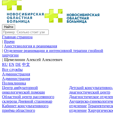
Главная страница
|
Врачи
|
Анестезиология и реанимация
|
Отделение реанимации и интенсивной терапии гнойной
хирургии
|
Щемелинин Алексей Алексеевич
RU
EN
DE
中文
Все службы
Администрация
Администрация
Поликлиника
Центр амбулаторной
Детский консультативно
онкологической помощи
диагностический центр
Областной центр рассеянного
Диагностическое отделе
склероза
Дневной стационар
Акушерско-гинекологиче
Кабинет консультативного
отделение
Терапевтическ
приёма областного
отделение
Хирургическо