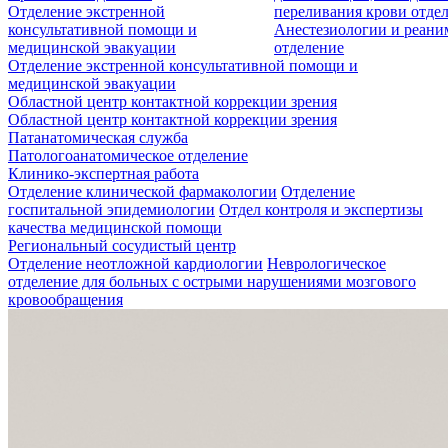
Отделение экстренной
переливания крови отде
консультативной помощи и
Анестезиологии и реан
медицинской эвакуации
отделение
Отделение экстренной консультативной помощи и
медицинской эвакуации
Областной центр контактной коррекции зрения
Областной центр контактной коррекции зрения
Патанатомическая служба
Патологоанатомическое отделение
Клинико-экспертная работа
Отделение клинической фармакологии
Отделение
госпитальной эпидемиологии
Отдел контроля и экспертизы
качества медицинской помощи
Региональный сосудистый центр
Отделение неотложной кардиологии
Неврологическое
отделение для больных с острыми нарушениями мозгового
кровообращения