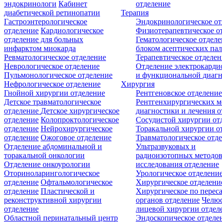
эндокринологи
Кабинет
отделение
диабетической ретинопатии
Терапия
Гастроэнтерологическое
Эндокринологическое от
отделение
Кардиологическое
Физиотерапевтическое о
отделение для больных
Гематологическое отделе
инфарктом миокарда
блоком асептических пал
Ревматологическое отделение
Терапевтическое отделе
Неврологическое отделение
Отделение электрокарди
Пульмонологическое отделение
и функциональной диаг
Нефрологическое отделение
Хирургия
Гнойной хирургии отделение
Рентгеновское отделени
Детское травматологическое
Рентгенхирургических м
отделение
Детское хирургическое
диагностики и лечения о
отделение
Колопроктологическое
Сосудистой хирургии от
отделение
Нейрохирургическое
Торакальной хирургии о
отделение
Ожоговое отделение
Травматологическое отд
Отделение абдоминальной и
Ультразвуковых и
торакальной онкологии
радиоизотопных методо
Отделение онкоурологии
исследования отделение
Оториноларингологическое
Урологическое отделени
отделение
Офтальмологическое
Хирургическое отделени
отделение
Пластической и
Хирургическое по перес
реконструктивной хирургии
органов отделение
Челюс
отделение
лицевой хирургии отдел
Областной перинатальный центр
Эндоскопическое отделе