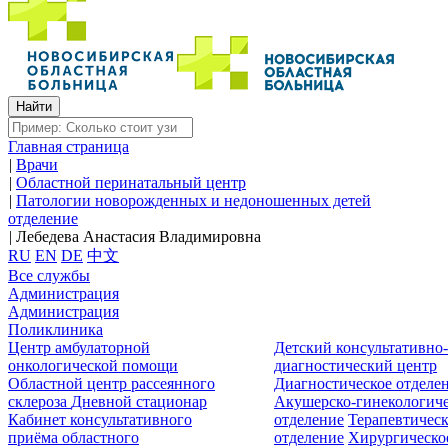
Главная страница
|
Врачи
|
Областной перинатальный центр
|
Патологии новорожденных и недоношенных детей
отделение
|
Лебедева Анастасия Владимировна
RU
EN
DE
中文
Все службы
Администрация
Администрация
Поликлиника
Центр амбулаторной
Детский консультативно
онкологической помощи
диагностический центр
Областной центр рассеянного
Диагностическое отделе
склероза
Дневной стационар
Акушерско-гинекологиче
Кабинет консультативного
отделение
Терапевтическ
приёма областного
отделение
Хирургическо