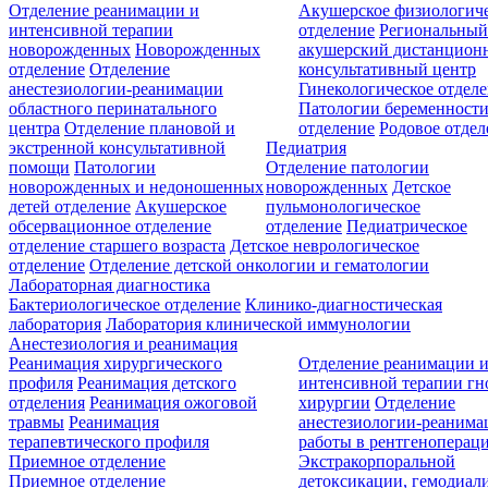
Отделение реанимации и
Акушерское физиологич
интенсивной терапии
отделение
Региональны
новорожденных
Новорожденных
акушерский дистанцион
отделение
Отделение
консультативный центр
анестезиологии-реанимации
Гинекологическое отдел
областного перинатального
Патологии беременност
центра
Отделение плановой и
отделение
Родовое отдел
экстренной консультативной
Педиатрия
помощи
Патологии
Отделение патологии
новорожденных и недоношенных
новорожденных
Детское
детей отделение
Акушерское
пульмонологическое
обсервационное отделение
отделение
Педиатрическое
отделение старшего возраста
Детское неврологическое
отделение
Отделение детской онкологии и гематологии
Лабораторная диагностика
Бактериологическое отделение
Клинико-диагностическая
лаборатория
Лаборатория клинической иммунологии
Анестезиология и реанимация
Реанимация хирургического
Отделение реанимации 
профиля
Реанимация детского
интенсивной терапии г
отделения
Реанимация ожоговой
хирургии
Отделение
травмы
Реанимация
анестезиологии-реанима
терапевтического профиля
работы в рентгеноперац
Приемное отделение
Экстракорпоральной
Приемное отделение
детоксикации, гемодиали