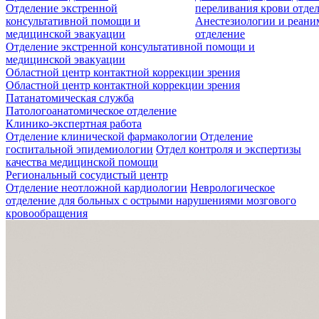
Отделение экстренной
переливания крови отде
консультативной помощи и
Анестезиологии и реан
медицинской эвакуации
отделение
Отделение экстренной консультативной помощи и
медицинской эвакуации
Областной центр контактной коррекции зрения
Областной центр контактной коррекции зрения
Патанатомическая служба
Патологоанатомическое отделение
Клинико-экспертная работа
Отделение клинической фармакологии
Отделение
госпитальной эпидемиологии
Отдел контроля и экспертизы
качества медицинской помощи
Региональный сосудистый центр
Отделение неотложной кардиологии
Неврологическое
отделение для больных с острыми нарушениями мозгового
кровообращения