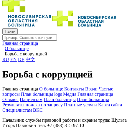
Главная страница
|
О больнице
|
Борьба с коррупцией
RU
EN
DE
中文
Борьба с коррупцией
Главная страница
О больнице
Контакты
Врачи
Частые
вопросы
План больницы
logs
Медиа
Главная страница
Отзывы
Пациентам
План больницы
План больницы
Результаты поиска по запросу
Платные услуги
Карта сайта
Специалистам
ВКС
Начальник службы правовой работы и охраны труда: Шульга
Игорь Павлович тел. +7 (383) 315-97-10