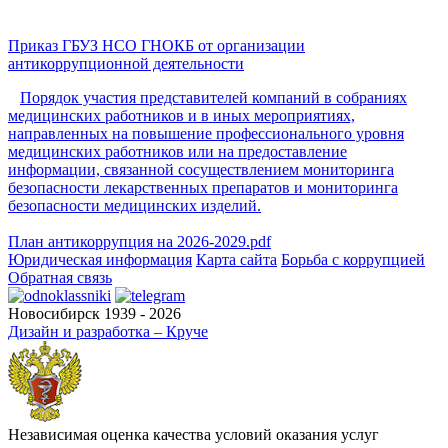
Приказ ГБУЗ НСО ГНОКБ от организации
антикоррупционной деятельности
Порядок участия представителей компаний в собраниях
медицинских работников и в иных мероприятиях,
направленных на повышение профессионального уровня
медицинских работников или на предоставление
информации, связанной сосуществлением мониторинга
безопасности лекарственных препаратов и мониторинга
безопасности медицинских изделий.
План антикоррупция на 2026-2029.pdf
Юридическая информация
Карта сайта
Борьба с коррупцией
Обратная связь
Новосибирск 1939 - 2026
Дизайн и разработка – Круче
Независимая оценка качества условий оказания услуг