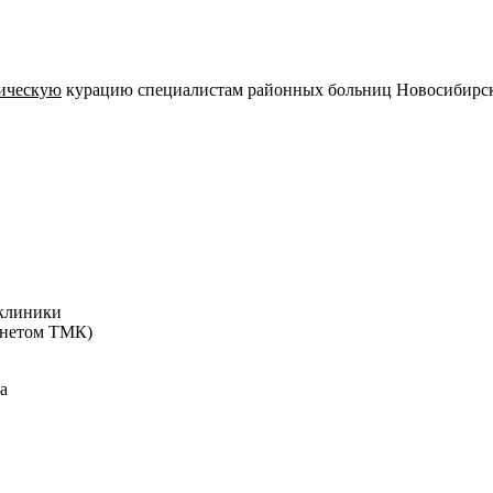
ическую
курацию специалистам районных больниц Новосибирско
иклиники
бинетом ТМК)
а