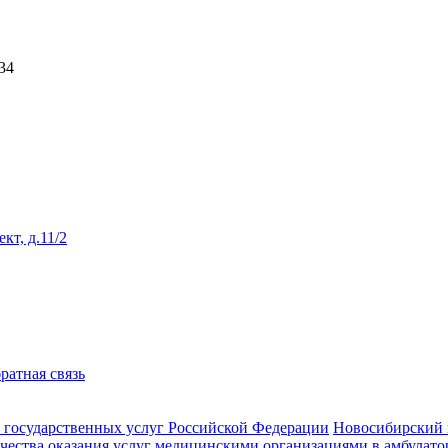
34
кт, д.11/2
ратная связь
 государственных услуг Российской Федерации
Новосибирский 
ачества оказания услуг медицинскими организациями в амбулат