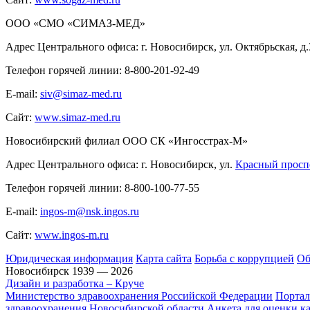
ООО «СМО «СИМАЗ-МЕД»
Адрес Центрального офиса: г. Новосибирск, ул. Октябрьская, д.
Телефон горячей линии: 8-800-201-92-49
E-mail:
siv@simaz-med.ru
Сайт:
www.simaz-med.ru
Новосибирский филиал ООО СК «Ингосстрах-М»
Адрес Центрального офиса: г. Новосибирск, ул.
Красный проспе
Телефон горячей линии: 8-800-100-77-55
E-mail:
ingos-m@nsk.ingos.ru
Сайт:
www.ingos-m.ru
Юридическая информация
Карта сайта
Борьба с коррупцией
Об
Новосибирск 1939 — 2026
Дизайн и разработка – Круче
Министерство здравоохранения Российской Федерации
Портал
здравоохранения Новосибирской области
Анкета для оценки к