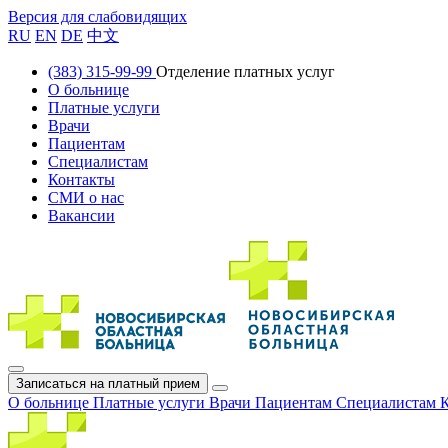
Версия для слабовидящих
RU
EN
DE
中文
(383) 315-99-99
Отделение платных услуг
О больнице
Платные услуги
Врачи
Пациентам
Специалистам
Контакты
СМИ о нас
Вакансии
Записаться на платный прием
О больнице
Платные услуги
Врачи
Пациентам
Специалистам