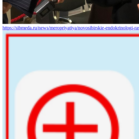
https://sibmeda.ru/news/meropriyatiya/novosibirskie-endokrinologi-