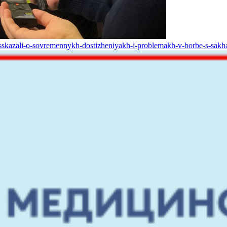
rasskazali-o-sovremennykh-dostizheniyakh-i-problemakh-v-borbe-s-sakh