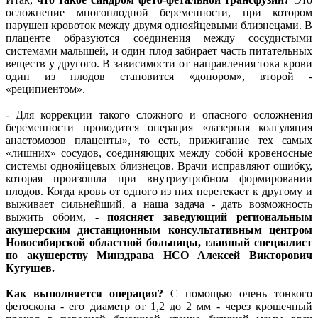
осложнение многоплодной беременности, при котором
нарушен кровоток между двумя однояйцевыми близнецами. В
плаценте образуются соединения между сосудистыми
системами малышей, и один плод забирает часть питательных
веществ у другого. В зависимости от направления тока крови
один из плодов становится «донором», второй -
«реципиентом».
- Для коррекции такого сложного и опасного осложнения
беременности проводится операция «лазерная коагуляция
анастомозов плаценты», то есть, прижигание тех самых
«лишних» сосудов, соединяющих между собой кровеносные
системы однояйцевых близнецов. Врачи исправляют ошибку,
которая произошла при внутриутробном формировании
плодов. Когда кровь от одного из них перетекает к другому и
выживает сильнейший, а наша задача - дать возможность
выжить обоим, -
поясняет заведующий региональным
акушерским дистанционным консультативным центром
Новосибирской областной больницы, главный специалист
по акушерству Минздрава НСО Алексей Викторович
Кугушев.
Как выполняется операция?
С помощью очень тонкого
фетоскопа - его диаметр от 1,2 до 2 мм - через крошечный