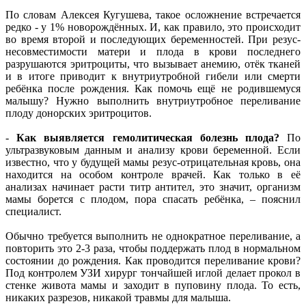
По словам Алексея Кугушева, такое осложнение встречается
редко - у 1% новорождённых. И, как правило, это происходит
во время второй и последующих беременностей. При резус-
несовместимости матери и плода в крови последнего
разрушаются эритроциты, что вызывает анемию, отёк тканей
и в итоге приводит к внутриутробной гибели или смерти
ребёнка после рождения. Как помочь ещё не родившемуся
малышу? Нужно выполнить внутриутробное переливание
плоду донорских эритроцитов.
-
Как выявляется гемолитическая болезнь плода?
По
ультразвуковым данным и анализу крови беременной. Если
известно, что у будущей мамы резус-отрицательная кровь, она
находится на особом контроле врачей. Как только в её
анализах начинает расти титр антител, это значит, организм
мамы борется с плодом, пора спасать ребёнка, – пояснил
специалист.
Обычно требуется выполнить не однократное переливание, а
повторить это 2-3 раза, чтобы поддержать плод в нормальном
состоянии до рождения. Как проводится переливание крови?
Под контролем УЗИ хирург тончайшей иглой делает прокол в
стенке живота мамы и заходит в пуповину плода. То есть,
никаких разрезов, никакой травмы для малыша.