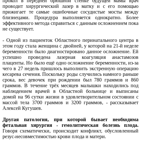
прокол в передней брюшной стенке будущей мамы врач
проводит хирургический лазер в матку и с его помощью
прижигает те самые ошибочные сосудистые мосты между
близнецами. Процедура выполняется однократно. Более
эффективного метода справиться с данным осложнением пока
не существует.
- Одной из пациенток Областного перинатального центра в
этом году стала женщина с двойней, у которой на 21-й неделе
беременности было диагностировано данное осложнение. Ей
успешно проведена лазерная коагуляция анастамозов
плаценты. Но было ещё одно осложнение беременности, из-за
чего в 27 недель пришлось выполнить экстренную операцию
кесарева сечения. Поскольку роды случились намного раньше
срока, вес девочек при рождении был 780 граммов и 860
граммов. В течение трёх месяцев малышки находились под
наблюдением врачей в Областной больнице и выписаны
домой на 96 сутки жизни в удовлетворительном состоянии с
массой тела 3700 граммов и 3200 граммов, - рассказывает
Алексей Кугушев.
Другая патология, при которой бывает необходима
фетальная хирургия - гемолитическая болезнь плода.
Говоря схематически, происходит конфликт, обусловленный
резус-несовместимостью крови плода и матери.