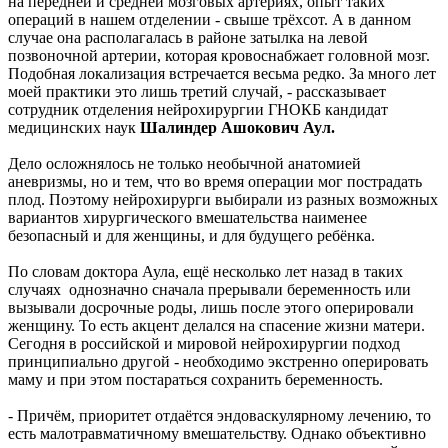
на передней и средней мозговых артериях, опыт таких
операций в нашем отделении - свыше трёхсот. А в данном
случае она располагалась в районе затылка на левой
позвоночной артерии, которая кровоснабжает головной мозг.
Подобная локализация встречается весьма редко. За много лет
моей практики это лишь третий случай, - рассказывает
сотрудник отделения нейрохирургии ГНОКБ кандидат
медицинских наук
Шалиндер Ашокович Аул.
Дело осложнялось не только необычной анатомией
аневризмы, но и тем, что во время операции мог пострадать
плод. Поэтому нейрохирурги выбирали из разных возможных
вариантов хирургического вмешательства наименее
безопасный и для женщины, и для будущего ребёнка.
По словам доктора Аула, ещё несколько лет назад в таких
случаях однозначно сначала прерывали беременность или
вызывали досрочные роды, лишь после этого оперировали
женщину. То есть акцент делался на спасение жизни матери.
Сегодня в российской и мировой нейрохирургии подход
принципиально другой - необходимо экстренно оперировать
маму и при этом постараться сохранить беременность.
- Причём, приоритет отдаётся эндоваскулярному лечению, то
есть малотравматичному вмешательству. Однако объективно