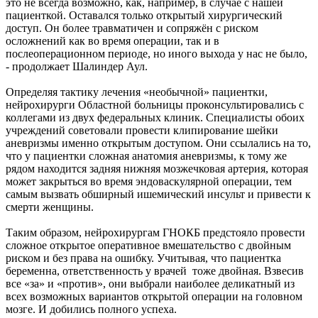
это не всегда возможно, как, например, в случае с нашей
пациенткой. Оставался только открытый хирургический
доступ. Он более травматичен и сопряжён с риском
осложнений как во время операции, так и в
послеоперационном периоде, но иного выхода у нас не было,
- продолжает Шалиндер Аул.
Определяя тактику лечения «необычной» пациентки,
нейрохирурги Областной больницы проконсультировались с
коллегами из двух федеральных клиник. Специалисты обоих
учреждений советовали провести клипирование шейки
аневризмы именно открытым доступом. Они ссылались на то,
что у пациентки сложная анатомия аневризмы, к тому же
рядом находится задняя нижняя мозжечковая артерия, которая
может закрыться во время эндоваскулярной операции, тем
самым вызвать обширный ишемический инсульт и привести к
смерти женщины.
Таким образом, нейрохирургам ГНОКБ предстояло провести
сложное открытое оперативное вмешательство с двойным
риском и без права на ошибку. Учитывая, что пациентка
беременна, ответственность у врачей тоже двойная. Взвесив
все «за» и «против», они выбрали наиболее деликатный из
всех возможных вариантов открытой операции на головном
мозге. И добились полного успеха.