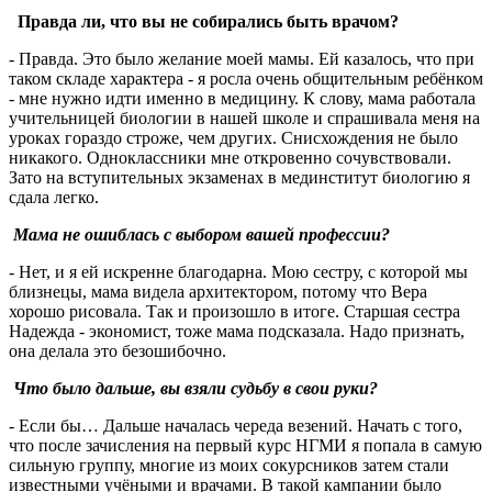
Правда ли, что вы не собирались быть врачом?
- Правда. Это было желание моей мамы. Ей казалось, что при
таком складе характера - я росла очень общительным ребёнком
- мне нужно идти именно в медицину. К слову, мама работала
учительницей биологии в нашей школе и спрашивала меня на
уроках гораздо строже, чем других. Снисхождения не было
никакого. Одноклассники мне откровенно сочувствовали.
Зато на вступительных экзаменах в мединститут биологию я
сдала легко.
Мама не ошиблась с выбором вашей профессии?
- Нет, и я ей искренне благодарна. Мою сестру, с которой мы
близнецы, мама видела архитектором, потому что Вера
хорошо рисовала. Так и произошло в итоге. Старшая сестра
Надежда - экономист, тоже мама подсказала. Надо признать,
она делала это безошибочно.
Что было дальше, вы взяли судьбу в свои руки?
- Если бы… Дальше началась череда везений. Начать с того,
что после зачисления на первый курс НГМИ я попала в самую
сильную группу, многие из моих сокурсников затем стали
известными учёными и врачами. В такой кампании было