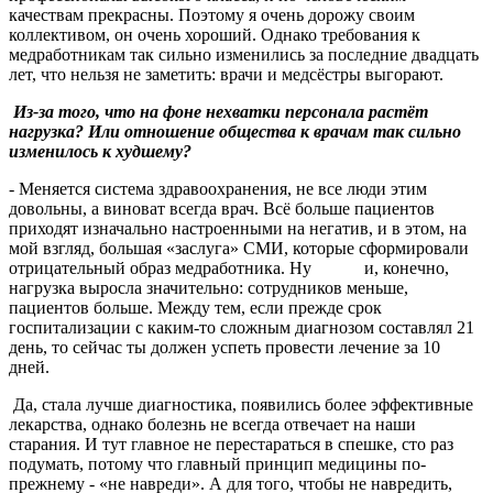
качествам прекрасны. Поэтому я очень дорожу своим
коллективом, он очень хороший. Однако требования к
медработникам так сильно изменились за последние двадцать
лет, что нельзя не заметить: врачи и медсёстры выгорают.
Из-за того, что на фоне нехватки персонала растёт
нагрузка? Или отношение общества к врачам так сильно
изменилось к худшему?
- Меняется система здравоохранения, не все люди этим
довольны, а виноват всегда врач. Всё больше пациентов
приходят изначально настроенными на негатив, и в этом, на
мой взгляд, большая «заслуга» СМИ, которые сформировали
отрицательный образ медработника. Ну и, конечно,
нагрузка выросла значительно: сотрудников меньше,
пациентов больше. Между тем, если прежде срок
госпитализации с каким-то сложным диагнозом составлял 21
день, то сейчас ты должен успеть провести лечение за 10
дней.
Да, стала лучше диагностика, появились более эффективные
лекарства, однако болезнь не всегда отвечает на наши
старания. И тут главное не перестараться в спешке, сто раз
подумать, потому что главный принцип медицины по-
прежнему - «не навреди». А для того, чтобы не навредить,