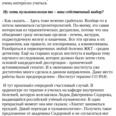
очень интересно учиться.
Ну хоть пульмонология-то – ваш собственный выбор?
- Как сказать… Здесь тоже везение сработало. Вообще-то я
хотела заниматься гастроэнтерологией. По-моему, это самая
интересная из терапевтических дисциплин, потому что она
объединяет сразу несколько органов - печень, желудок,
поджелудочную железу и кишечник. Все эти органы и их
поражения, как правило, не изолированы, а взаимосвязаны.
Разобраться в первопричинах любой болезни ЖКТ - сродни
детективу. Ещё на старших курсах института я выбрала тему
научного исследования, которое должно было затем стать
основой кандидатской диссертации - хронический
аутоиммунный гепатит. И к окончанию института уже
достаточно много сделала в данном направлении. Даже место
работы было предопределено - Институт терапии СО РАН.
И тут произошёл очередной счастливый случай. В
ординатуре по терапии я училась на кафедре внутренних
болезней, которую возглавляла Лидия Дмитриевна Сидорова,
выдающийся российский учёный-пульмонолог. В один
прекрасный момент она мне сказала: «Хватит заниматься
ерундой. Давай переходи в пульмонологию». Получить такое
предложение от академика Сидоровой и не согласиться мог