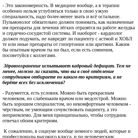
- Это закономерность. В медицине вообще, а в терапии
особенно нельзя углубляться только в свою узкую
специальность, надо более-менее знать и всё остальное.
Пульмонолог обязательно должен понимать, как назначенные
им препараты для лечения лёгких отразятся на работе желудка
и сердечно-сосудистой системы. И наоборот - кардиолог
должен подумать, не навредят ли пациенту с астмой и ХОБЛ
те или иные препараты от гипертонии или аритмии. Каким
бы опытным врачом ты ни был, если есть сомнения,
посоветуйся с коллегами.
Здравоохранение испытывает кадровый дефицит. Тем не
менее, можно ли сказать, что вы в своё отделение
сотрудников отбираете по каким-то критериям, а не
берёте всех без исключения?
- Разумеется, есть условия. Можно быть прекрасным
человеком, но слабеньким врачом или медсестрой. Можно
быть хорошим специалистом, но некомфортным человеком -
чёрствым, не умеющим сочувствовать пациенту, а это
неприемлемо. Для меня принципиально, чтобы сотрудник
отвечал обоим критериям.
К сожалению, в социуме вообще немного людей, которые и
профессионалы высокого класса, и по человеческим