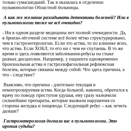
только сумасшедший. Так я оказалась в отделении
пульмонологии Областной больницы.
А как же желание разгадывать детективы болезней? Или в
пульмонологии тоже не всё очевидно?
- Ни в одном разделе медицины нет полной очевидности. Да,
в бронхо-лёгочной системе всё более чётко структурировано,
чем в гастроэнтерологии. Если это астма, то по клинике ясно,
что астма. Если ХОБЛ, то его ни с чем не спутаешь. В то же
время и здесь появляются заболевания-ребусы на стыке
разных дисциплин. Например, у пациента одновременно
бронхиальная астма и гастроэзофагеальная рефлюксная
болезнь, которые связаны между собой. Что здесь причина, а
что - следствие?
Выясняю, что причина - длительно текущая и
неконтролируемая астма. Когда больной, наконец, обратился к
врачу по поводу приступов удушья, ему сразу назначили
сильнейшие препараты, которые вызвали нарушения со
стороны желудка и пищевода. Следующий ребус – как лечить
дальше?
Гастроэнтерология догнала вас в пульмонологии. Это
ирония судьбы?