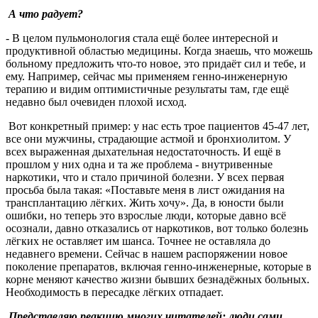
А что радует?
- В целом пульмонология стала ещё более интересной и
продуктивной областью медицины. Когда знаешь, что можешь
больному предложить что-то новое, это придаёт сил и тебе, и
ему. Например, сейчас мы применяем генно-инженерную
терапию и видим оптимистичные результаты там, где ещё
недавно был очевиден плохой исход.
Вот конкретный пример: у нас есть трое пациентов 45-47 лет,
все они мужчины, страдающие астмой и бронхиолитом. У
всех выраженная дыхательная недостаточность. И ещё в
прошлом у них одна и та же проблема - внутривенные
наркотики, что и стало причиной болезни. У всех первая
просьба была такая: «Поставьте меня в лист ожидания на
трансплантацию лёгких. Жить хочу». Да, в юности были
ошибки, но теперь это взрослые люди, которые давно всё
осознали, давно отказались от наркотиков, вот только болезнь
лёгких не оставляет им шанса. Точнее не оставляла до
недавнего времени. Сейчас в нашем распоряжении новое
поколение препаратов, включая генно-инженерные, которые в
корне меняют качество жизни бывших безнадёжных больных.
Необходимость в пересадке лёгких отпадает.
Представляю реакцию многих читателей: люди сами