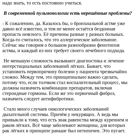
надо знать, то есть постоянно учиться.
В современной пульмонологии есть нерешённые проблемы?
- К сожалению, да. Казалось бы, о бронхиальной астме уже
давно всё известно, и тем не менее остаётся бездонная
пропасть неясного. Её причины разные у разных больных.
Когда-то считалось, что это аллергическое заболевание.
Сейчас мы говорим о большом разнообразии фенотипов
астмы, и каждый из них требует своего лечебного подхода.
Не меньшую сложность вызывают диагностика и лечение
интерстициальных заболеваний лёгких. Бывает, что
установить первопричину болезни у пациента чрезвычайно
сложно. Между тем, это принципиально важно сделать,
потому что, если толчком стал воспалительный процесс, мы
должны назначить комбинации препаратов, включая
стероидные гормоны. Если же это первичный фиброз,
назначить следует антифибротики.
Стало много случаев онкологических заболеваний
дыхательной системы. Причём у некурящих. А ведь мы
привыкли к тому, что есть знак равенства между курением и
раком лёгких. Всё чаще заболевают женщины, для которых
рак лёгких в принципе раньше был нетипичен. Это пугает.