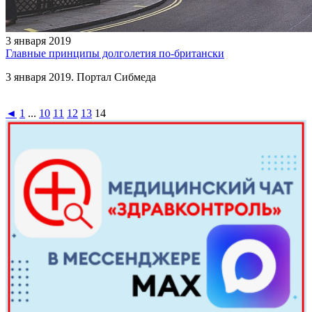
3 января 2019
Главные принципы долголетия по-британски
3 января 2019. Портал Сибмеда
◄
1
...
10
11
12
13
14