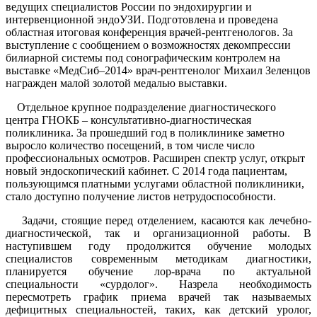
ведущих специалистов России по эндохирургии и
интервенционной эндоУЗИ. Подготовлена и проведена
областная итоговая конференция врачей-рентгенологов. За
выступление с сообщением о возможностях декомпрессии
билиарной системы под сонографическим контролем на
выставке «МедСиб–2014» врач-рентгенолог Михаил Зеленцов
награжден малой золотой медалью выставки.
Отдельное крупное подразделение диагностического
центра ГНОКБ – консультативно-диагностическая
поликлиника. За прошедший год в поликлинике заметно
выросло количество посещений, в том числе число
профессиональных осмотров. Расширен спектр услуг, открыт
новый эндоскопический кабинет. С 2014 года пациентам,
пользующимся платными услугами областной поликлиники,
стало доступно получение листов нетрудоспособности.
Задачи, стоящие перед отделением, касаются как лечебно-
диагностической, так и организационной работы. В
наступившем году продолжится обучение молодых
специалистов современным методикам диагностики,
планируется обучение лор-врача по актуальной
специальности «сурдолог». Назрела необходимость
пересмотреть график приема врачей так называемых
дефицитных специальностей, таких, как детский уролог,