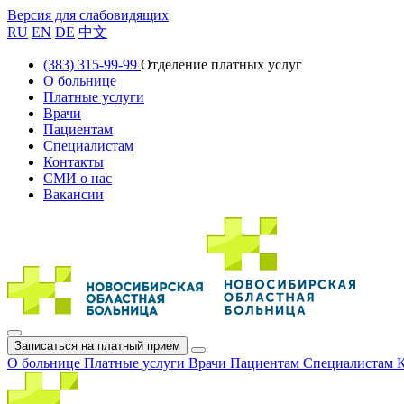
Версия для слабовидящих
RU
EN
DE
中文
(383) 315-99-99
Отделение платных услуг
О больнице
Платные услуги
Врачи
Пациентам
Специалистам
Контакты
СМИ о нас
Вакансии
Записаться на платный прием
О больнице
Платные услуги
Врачи
Пациентам
Специалистам