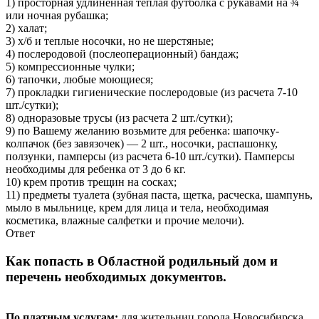
1) просторная удлиненная теплая футболка с рукавами на ¾
или ночная рубашка;
2) халат;
3) х/б и теплые носочки, но не шерстяные;
4) послеродовой (послеоперационный) бандаж;
5) компрессионные чулки;
6) тапочки, любые моющиеся;
7) прокладки гигиенические послеродовые (из расчета 7-10
шт./сутки);
8) одноразовые трусы (из расчета 2 шт./сутки);
9) по Вашему желанию возьмите для ребенка: шапочку-
колпачок (без завязочек) — 2 шт., носочки, распашонку,
ползунки, памперсы (из расчета 6-10 шт./сутки). Памперсы
необходимы для ребенка от 3 до 6 кг.
10) крем против трещин на сосках;
11) предметы туалета (зубная паста, щетка, расческа, шампунь,
мыло в мыльнице, крем для лица и тела, необходимая
косметика, влажные салфетки и прочие мелочи).
Ответ
Как попасть в Областной родильный дом и
перечень необходимых документов.
По платным услугам:
для жительниц города Новосибирска