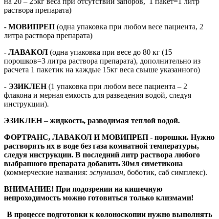
на 20 – 25кг веса при отсутствии запоров, 1 пакет=1 литр
раствора препарата)
- МОВИПРЕП
(одна упаковка при любом весе пациента, 2
литра раствора препарата)
- ЛАВАКОЛ
(одна упаковка при весе до 80 кг (15
порошков=3 литра раствора препарата), дополнительно из
расчета 1 пакетик на каждые 15кг веса свыше указанного)
-
ЭЗИКЛЕН
(1 упаковка при любом весе пациента – 2
флакона и мерная емкость для разведения водой, следуя
инструкции).
ЭЗИКЛЕН
–
жидкость, разводимая теплой водой.
ФОРТРАНС, ЛАВАКОЛ И МОВИПРЕП - порошки. Нужно
растворять их в воде без газа комнатной температуры,
следуя инструкции. В последний литр раствора любого
выбранного препарата добавить 30мл симетикона
(коммерческие названия:
эспумизан
, боботик, саб симплекс).
ВНИМАНИЕ! При подозрении на кишечную
непроходимость можно готовиться только клизмами!
В процессе подготовки к колоноскопии нужно выполнять