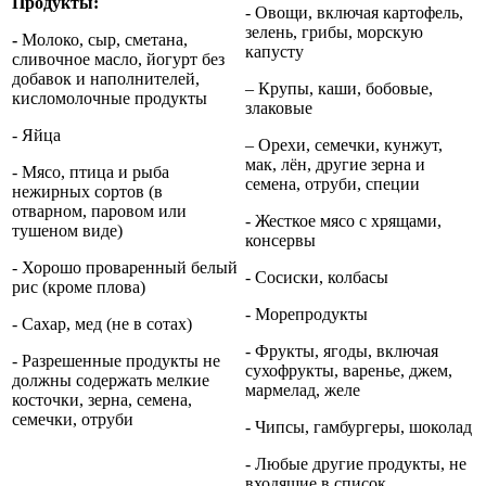
Продукты:
- Овощи, включая картофель,
зелень, грибы, морскую
-
Молоко, сыр, сметана,
капусту
сливочное масло, йогурт без
добавок и наполнителей,
– Крупы, каши, бобовые,
кисломолочные продукты
злаковые
- Яйца
– Орехи, семечки, кунжут,
мак, лён, другие зерна и
- Мясо, птица и рыба
семена, отруби, специи
нежирных сортов (в
отварном, паровом или
- Жесткое мясо с хрящами,
тушеном виде)
консервы
- Хорошо проваренный белый
- Сосиски, колбасы
рис (кроме плова)
- Морепродукты
- Сахар, мед (не в сотах)
- Фрукты, ягоды, включая
- Разрешенные продукты не
сухофрукты, варенье, джем,
должны содержать мелкие
мармелад, желе
косточки, зерна, семена,
семечки, отруби
- Чипсы, гамбургеры, шоколад
- Любые другие продукты, не
входящие в список