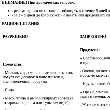
ВНИМАНИЕ! При хронических запорах:
- рекомендации по питанию соблюдать в течение 5 дней 
- за 3 – 5 дней до колоноскопии начать или продолжить
РАЦИОН ПИТАНИЯ
РАЗРЕШЕНО
ЗАПРЕЩЕНО
Продукты:
–
Все хлебобулоч
изделия
Продукты:
- Овощи, включая
-
Молоко, сыр, сметана, сливочное масло,
морскую капусту
йогурт без добавок и наполнителей,
кисломолочные продукты
– Крупы, каши, б
- Яйца
– Орехи, семечки,
зерна и семена, о
- Мясо, птица и рыба нежирных сортов (в
отварном, паровом или тушеном виде)
- Жесткое мясо с