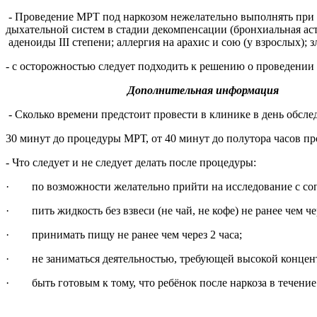
- Проведение МРТ под наркозом нежелательно выполнять при 
дыхательной систем в стадии декомпенсации (бронхиальная аст
аденоиды III степени; аллергия на арахис и сою (у взрослых);
- с осторожностью следует подходить к решению о проведении
Дополнительная информация
- Сколько времени предстоит провести в клинике в день обсле
30 минут до процедуры МРТ, от 40 минут до полутора часов пр
- Что следует и не следует делать после процедуры:
· по возможности желательно прийти на исследование с с
· пить жидкость без взвеси (не чай, не кофе) не ранее чем 
· принимать пищу не ранее чем через 2 часа;
· не заниматься деятельностью, требующей высокой концентра
· быть готовым к тому, что ребёнок после наркоза в течени