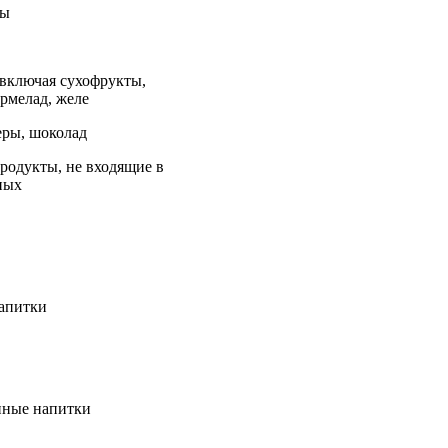
сы
 включая сухофрукты,
армелад, желе
еры, шоколад
родукты, не входящие в
ных
напитки
нные напитки