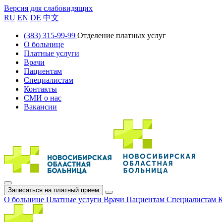
Версия для слабовидящих
RU
EN
DE
中文
(383) 315-99-99
Отделение платных услуг
О больнице
Платные услуги
Врачи
Пациентам
Специалистам
Контакты
СМИ о нас
Вакансии
Записаться на платный прием
О больнице
Платные услуги
Врачи
Пациентам
Специалистам