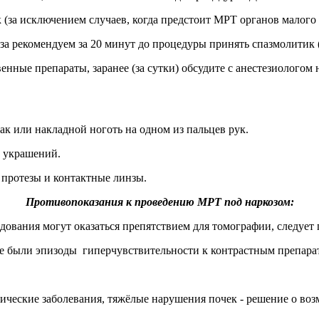
 (за исключением случаев, когда предстоит МРТ органов малого т
а рекомендуем за 20 минут до процедуры принять спазмолитик (
енные препараты, заранее (за сутки) обсудите с анестезиологом
к или накладной ноготь на одном из пальцев рук.
и украшений.
 протезы и контактные линзы.
Противопоказания к проведению МРТ под наркозом:
дования могут оказаться препятствием для томографии, следует 
ее были эпизоды гиперчувствительности к контрастным препарат
гические заболевания, тяжёлые нарушения почек - решение о во