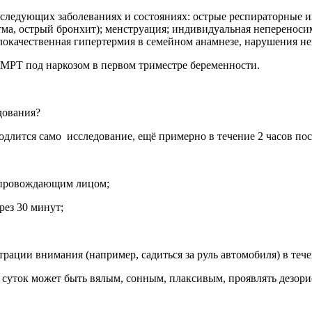
следующих заболеваниях и состояниях: острые респираторные и
ма, острый бронхит); менструация; индивидуальная непереносим
 злокачественная гипертермия в семейном анамнезе, нарушения н
 МРТ под наркозом в первом триместре беременности.
дования?
одлится само исследование, ещё примерно в течение 2 часов по
опровождающим лицом;
через 30 минут;
ции внимания (например, садиться за руль автомобиля) в тече
е суток может быть вялым, сонным, плаксивым, проявлять дезо