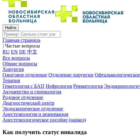
Главная страница
|
Частые вопросы
RU
EN
DE
中文
Все вопросы
Общие вопросы
Хирургия
Ожоговое отделение
Отделение хирургии
Офтальмологическое
Терапия
Гематология с БАП
Нефрология
Ревматология
Эндокринологич
Акушерство и гинекология
Родовое отделение
Диагностический центр
Эндоскопическое отделение
Анестезиология и реанимация
Анестезиологическое пособие (наркоз)
Как получить статус инвалида