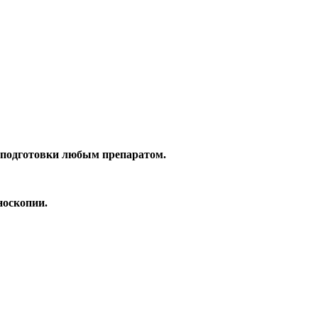
дготовки любым препаратом.
носкопии.