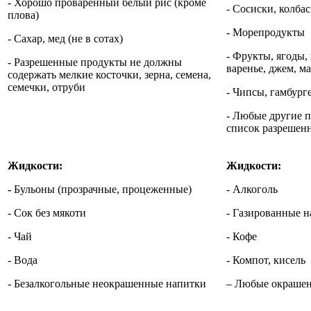
- Хорошо проваренный белый рис (кроме
- Сосиски, колба
плова)
- Морепродукты
- Сахар, мед (не в сотах)
- Фрукты, ягоды,
- Разрешенные продукты не должны
варенье, джем, м
содержать мелкие косточки, зерна, семена,
семечки, отруби
- Чипсы, гамбург
- Любые другие п
список разрешен
Жидкости:
Жидкости:
-
Бульоны (прозрачные, процеженные)
- Алкоголь
- Сок без мякоти
- Газированные 
- Чай
- Кофе
- Вода
- Компот, кисель
- Безалкогольные неокрашенные напитки
– Любые окраше