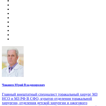
Чикинев Юрий Владимирович
Главный внештатный специалист торакальный хирург МЗ
НСО и МЗ РФ В СФО, куратор отделения торакальной
хирургии, отделения детской хирургии и ожогового