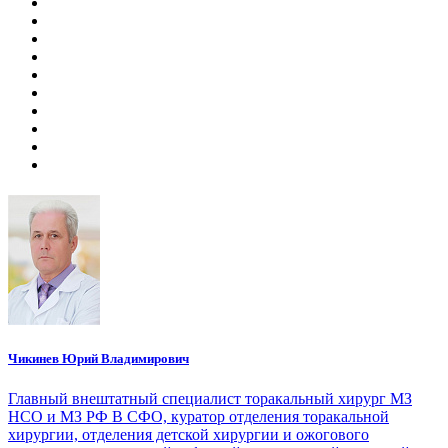
Чикинев Юрий Владимирович
Главный внештатный специалист торакальный хирург МЗ
НСО и МЗ РФ В СФО, куратор отделения торакальной
хирургии, отделения детской хирургии и ожогового