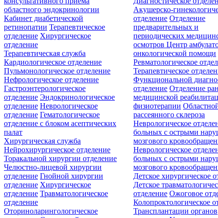
консультативного приёма
Диагностическое отделе
областного эндокринологии
Акушерско-гинекологиче
Кабинет диабетической
отделение
Отделение
ретинопатии
Терапевтическое
предварительных и
отделение
Хирургическое
периодических медицин
отделение
осмотров
Центр амбулат
Терапевтическая служба
онкологической помощи
Кардиологическое отделение
Ревматологическое отде
Пульмонологическое отделение
Терапевтическое отделе
Нефрологическое отделение
Функциональной диагно
Гастроэнтерологическое
отделение
Отделение ра
отделение
Эндокринологическое
медицинской реабилита
отделение
Неврологическое
физиотерапии
Областной
отделение
Гематологическое
рассеянного склероза
отделение c блоком асептических
Неврологическое отделе
палат
больных с острыми нар
Хирургическая служба
мозгового кровообращен
Нейрохирургическое отделение
Неврологическое отделе
Торакальной хирургии отделение
больных с острыми нар
Челюстно-лицевой хирургии
мозгового кровообращен
отделение
Гнойной хирургии
Детское хирургическое о
отделение
Хирургическое
Детское травматологичес
отделение
Травматологическое
отделение
Ожоговое отд
отделение
Колопроктологическое о
Оториноларингологическое
Трансплантации органов