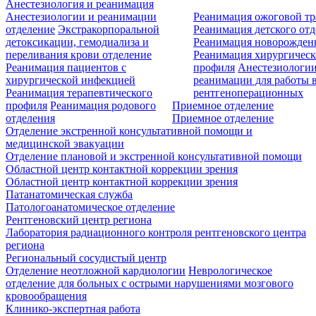
Анестезиология и реанимация
Анестезиологии и реанимации
Реанимация ожоговой т
отделение
Экстракорпоральной
Реанимация детского от
детоксикации, гемодиализа и
Реанимация новорожде
переливания крови отделение
Реанимация хирургическ
Реанимация пациентов с
профиля
Анестезиологии
хирургической инфекцией
реанимации для работы 
Реанимация терапевтического
рентгеноперационных
профиля
Реанимация родового
Приемное отделение
отделения
Приемное отделение
Отделение экстренной консультативной помощи и
медицинской эвакуации
Отделение плановой и экстренной консультативной помощи
Областной центр контактной коррекции зрения
Областной центр контактной коррекции зрения
Патанатомическая служба
Патологоанатомическое отделение
Рентгеновский центр региона
Лаборатория радиационного контроля рентгеновского центра
региона
Региональный сосудистый центр
Отделение неотложной кардиологии
Неврологическое
отделение для больных с острыми нарушениями мозгового
кровообращения
Клинико-экспертная работа