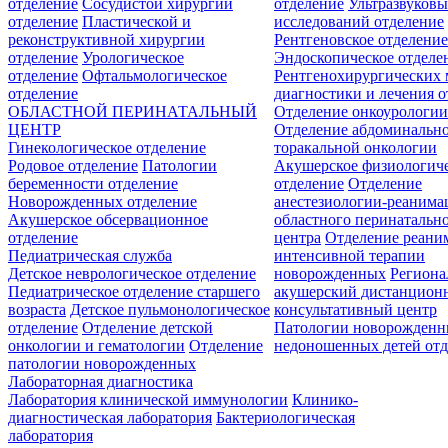
отделение
Сосудистой хирургии
отделение
Ультразвуков
отделение
Пластической и
исследований отделение
реконструктивной хирургии
Рентгеновское отделени
отделение
Урологическое
Эндоскопическое отделе
отделение
Офтальмологическое
Рентгенохирургических 
отделение
диагностики и лечения о
ОБЛАСТНОЙ ПЕРИНАТАЛЬНЫЙ
Отделение онкоурологи
ЦЕНТР
Отделение абдоминальн
Гинекологическое отделение
торакальной онкологии
Родовое отделение
Патологии
Акушерское физиологич
беременности отделение
отделение
Отделение
Новорожденных отделение
анестезиологии-реанима
Акушерское обсервационное
областного перинатальн
отделение
центра
Отделение реани
Педиатрическая служба
интенсивной терапии
Детское неврологическое отделение
новорожденных
Регион
Педиатрическое отделение старшего
акушерский дистанцион
возраста
Детское пульмонологическое
консультативный центр
отделение
Отделение детской
Патологии новорожденн
онкологии и гематологии
Отделение
недоношенных детей отд
патологии новорожденных
Лабораторная диагностика
Лаборатория клинической иммунологии
Клинико-
диагностическая лаборатория
Бактериологическая
лаборатория