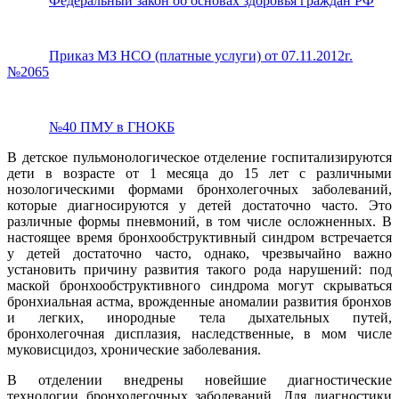
Федеральный закон об основах здоровья граждан РФ
Приказ МЗ НСО (платные услуги) от 07.11.2012г.
№2065
№40 ПМУ в ГНОКБ
В детское пульмонологическое отделение госпитализируются
дети в возрасте от 1 месяца до 15 лет с различными
нозологическими формами бронхолегочных заболеваний,
которые диагносируются у детей достаточно часто. Это
различные формы пневмоний, в том числе осложненных. В
настоящее время бронхообструктивный синдром встречается
у детей достаточно часто, однако, чрезвычайно важно
установить причину развития такого рода нарушений: под
маской бронхообструктивного синдрома могут скрываться
бронхиальная астма, врожденные аномалии развития бронхов
и легких, инородные тела дыхательных путей,
бронхолегочная дисплазия, наследственные, в мом числе
муковисцидоз, хронические заболевания.
В отделении внедрены новейшие диагностические
технологии бронхолегочных заболеваний. Для диагностики