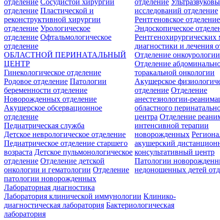
отделение
Сосудистой хирургии
отделение
Ультразвуков
отделение
Пластической и
исследований отделение
реконструктивной хирургии
Рентгеновское отделени
отделение
Урологическое
Эндоскопическое отделе
отделение
Офтальмологическое
Рентгенохирургических 
отделение
диагностики и лечения о
ОБЛАСТНОЙ ПЕРИНАТАЛЬНЫЙ
Отделение онкоурологи
ЦЕНТР
Отделение абдоминальн
Гинекологическое отделение
торакальной онкологии
Родовое отделение
Патологии
Акушерское физиологич
беременности отделение
отделение
Отделение
Новорожденных отделение
анестезиологии-реанима
Акушерское обсервационное
областного перинатальн
отделение
центра
Отделение реани
Педиатрическая служба
интенсивной терапии
Детское неврологическое отделение
новорожденных
Регион
Педиатрическое отделение старшего
акушерский дистанцион
возраста
Детское пульмонологическое
консультативный центр
отделение
Отделение детской
Патологии новорожденн
онкологии и гематологии
Отделение
недоношенных детей отд
патологии новорожденных
Лабораторная диагностика
Лаборатория клинической иммунологии
Клинико-
диагностическая лаборатория
Бактериологическая
лаборатория