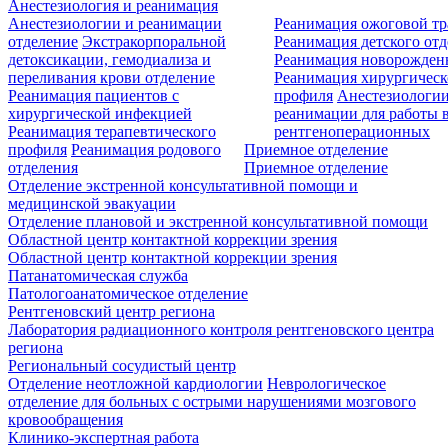
Анестезиология и реанимация
Анестезиологии и реанимации
Реанимация ожоговой т
отделение
Экстракорпоральной
Реанимация детского от
детоксикации, гемодиализа и
Реанимация новорожде
переливания крови отделение
Реанимация хирургическ
Реанимация пациентов с
профиля
Анестезиологии
хирургической инфекцией
реанимации для работы 
Реанимация терапевтического
рентгеноперационных
профиля
Реанимация родового
Приемное отделение
отделения
Приемное отделение
Отделение экстренной консультативной помощи и
медицинской эвакуации
Отделение плановой и экстренной консультативной помощи
Областной центр контактной коррекции зрения
Областной центр контактной коррекции зрения
Патанатомическая служба
Патологоанатомическое отделение
Рентгеновский центр региона
Лаборатория радиационного контроля рентгеновского центра
региона
Региональный сосудистый центр
Отделение неотложной кардиологии
Неврологическое
отделение для больных с острыми нарушениями мозгового
кровообращения
Клинико-экспертная работа