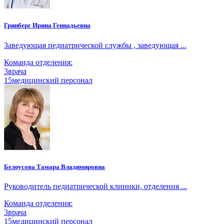
Гринберг Ирина Геннадьевна
Заведующая педиатрической службы , заведующая ...
Команда отделения:
3
врача
15
медицинский персонал
Белоусова Тамара Владимировна
Руководитель педиатрической клиники, отделения ...
Команда отделения:
3
врача
15
медицинский персонал