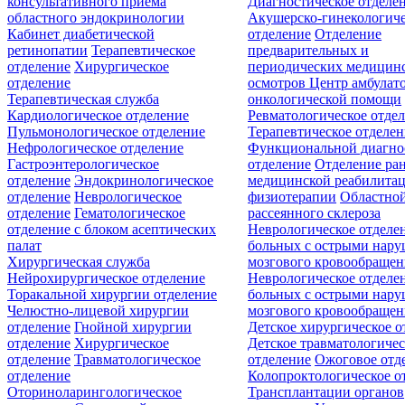
консультативного приёма
Диагностическое отделе
областного эндокринологии
Акушерско-гинекологиче
Кабинет диабетической
отделение
Отделение
ретинопатии
Терапевтическое
предварительных и
отделение
Хирургическое
периодических медицин
отделение
осмотров
Центр амбулат
Терапевтическая служба
онкологической помощи
Кардиологическое отделение
Ревматологическое отде
Пульмонологическое отделение
Терапевтическое отделе
Нефрологическое отделение
Функциональной диагно
Гастроэнтерологическое
отделение
Отделение ра
отделение
Эндокринологическое
медицинской реабилита
отделение
Неврологическое
физиотерапии
Областной
отделение
Гематологическое
рассеянного склероза
отделение c блоком асептических
Неврологическое отделе
палат
больных с острыми нар
Хирургическая служба
мозгового кровообращен
Нейрохирургическое отделение
Неврологическое отделе
Торакальной хирургии отделение
больных с острыми нар
Челюстно-лицевой хирургии
мозгового кровообращен
отделение
Гнойной хирургии
Детское хирургическое о
отделение
Хирургическое
Детское травматологичес
отделение
Травматологическое
отделение
Ожоговое отд
отделение
Колопроктологическое о
Оториноларингологическое
Трансплантации органов