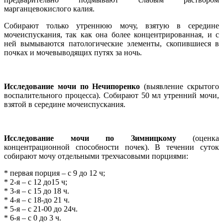
марганцевокислого калия.
Собирают только утреннюю мочу, взятую в середине
мочеиспускания, так как она более концентрированная, и с
ней вымываются патологические элементы, скопившиеся в
почках и мочевыводящих путях за ночь.
Исследование мочи по Нечипоренко
(выявление скрытого
воспалительного процесса). Собирают 50 мл утренний мочи,
взятой в середине мочеиспускания.
Исследование мочи по Зимницкому
(оценка
концентрационной способности почек). В течении суток
собирают мочу отдельными трехчасовыми порциями:
* первая порция – с 9 до 12 ч;
* 2-я – с 12 до15 ч;
* 3-я – с 15 до 18 ч.
* 4-я – с 18-до 21 ч.
* 5-я – с 21-00 до 24ч.
* 6-я – с 0 до 3 ч.