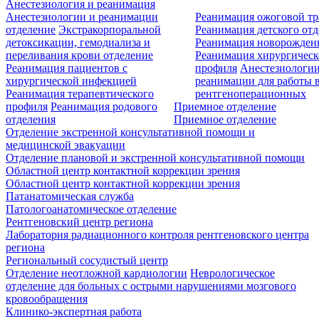
Анестезиология и реанимация
Анестезиологии и реанимации
Реанимация ожоговой т
отделение
Экстракорпоральной
Реанимация детского от
детоксикации, гемодиализа и
Реанимация новорожде
переливания крови отделение
Реанимация хирургическ
Реанимация пациентов с
профиля
Анестезиологии
хирургической инфекцией
реанимации для работы 
Реанимация терапевтического
рентгеноперационных
профиля
Реанимация родового
Приемное отделение
отделения
Приемное отделение
Отделение экстренной консультативной помощи и
медицинской эвакуации
Отделение плановой и экстренной консультативной помощи
Областной центр контактной коррекции зрения
Областной центр контактной коррекции зрения
Патанатомическая служба
Патологоанатомическое отделение
Рентгеновский центр региона
Лаборатория радиационного контроля рентгеновского центра
региона
Региональный сосудистый центр
Отделение неотложной кардиологии
Неврологическое
отделение для больных с острыми нарушениями мозгового
кровообращения
Клинико-экспертная работа