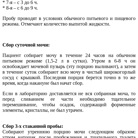
* 7-я – с 3 до 6 ч.
* 8-я – с 6 до 9 ч.
Пробу проводят в условиях обычного питьевого и пищевого
режима. Отмечают количество выпитой жидкости.
Сбор суточной мочи:
Пациент собирает мочу в течение 24 часов на обычном
питьевом режиме (1,5-2 л в сутки). Утром в 6-8 ч он
освобождает мочевой пузырь (эту порцию выливают), а затем
в течение суток собирают всю мочу в чистый широкогорлый
сосуд с крышкой. Последняя порция берется точно в то же
время, когда накануне был начат сбор.
Если в лабораторию доставляется не вся собранная моча, то
перед сливанием ее части необходимо тщательное
перемешивание, чтобы осадок, содержащий форменные
элементы, кристаллы, не был утрачен.
Сбор 3-х стаканной пробы:
Собирают утреннюю порцию мочи следующим образом:
утром натощак после пробуждения и тщательного туалета