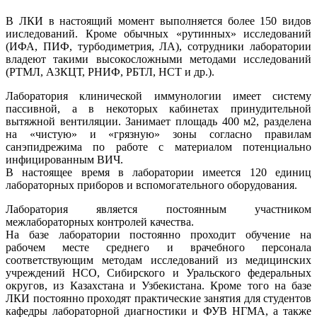
В ЛКИ в настоящий момент выполняется более 150 видов
ииследований. Кроме обычных «рутинных» исследований
(ИФА, ПИФ, турбодиметрия, ЛА), сотрудники лаборатории
владеют такими высокосложными методами исследований
(РТМЛ, АЗКЦТ, РНИФ, РБТЛ, НСТ и др.).
Лаборатория клинической иммунологии имеет систему
пассивной, а в некоторых кабинетах принудительной
вытяжной вентиляции. Занимает площадь 400 м2, разделена
на «чистую» и «грязную» зоны согласно правилам
санэпидрежима по работе с материалом потенциально
инфицированным ВИЧ.
В настоящее время в лаборатории имеется 120 единиц
лабораторных приборов и вспомогательного оборудования.
Лаборатория является постоянным участником
межлабораторных контролей качества.
На базе лаборатории постоянно проходит обучение на
рабочем месте среднего и врачебного персонала
соответствующим методам исследований из медицинских
учреждений НСО, Сибирского и Уральского федеральных
округов, из Казахстана и Узбекистана. Кроме того на базе
ЛКИ постоянно проходят практические занятия для студентов
кафедры лабораторной диагностики и ФУВ НГМА, а также