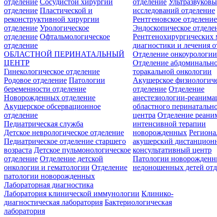
отделение
Сосудистой хирургии
отделение
Ультразвуков
отделение
Пластической и
исследований отделение
реконструктивной хирургии
Рентгеновское отделени
отделение
Урологическое
Эндоскопическое отделе
отделение
Офтальмологическое
Рентгенохирургических 
отделение
диагностики и лечения о
ОБЛАСТНОЙ ПЕРИНАТАЛЬНЫЙ
Отделение онкоурологи
ЦЕНТР
Отделение абдоминальн
Гинекологическое отделение
торакальной онкологии
Родовое отделение
Патологии
Акушерское физиологич
беременности отделение
отделение
Отделение
Новорожденных отделение
анестезиологии-реанима
Акушерское обсервационное
областного перинатальн
отделение
центра
Отделение реани
Педиатрическая служба
интенсивной терапии
Детское неврологическое отделение
новорожденных
Регион
Педиатрическое отделение старшего
акушерский дистанцион
возраста
Детское пульмонологическое
консультативный центр
отделение
Отделение детской
Патологии новорожденн
онкологии и гематологии
Отделение
недоношенных детей отд
патологии новорожденных
Лабораторная диагностика
Лаборатория клинической иммунологии
Клинико-
диагностическая лаборатория
Бактериологическая
лаборатория