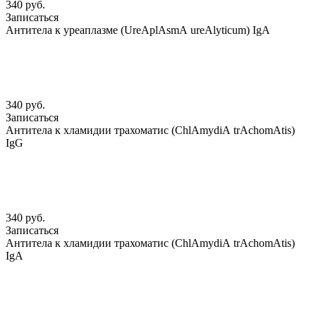
340 руб.
Записаться
Антитела к уреаплазме (UreАplАsmА ureАlyticum) IgА
340 руб.
Записаться
Антитела к хламидии трахоматис (ChlАmydiА trАchomАtis)
IgG
340 руб.
Записаться
Антитела к хламидии трахоматис (ChlАmydiА trАchomАtis)
IgА