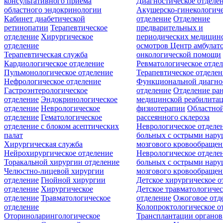
консультативного приёма
Диагностическое отделе
областного эндокринологии
Акушерско-гинекологиче
Кабинет диабетической
отделение
Отделение
ретинопатии
Терапевтическое
предварительных и
отделение
Хирургическое
периодических медицин
отделение
осмотров
Центр амбулат
Терапевтическая служба
онкологической помощи
Кардиологическое отделение
Ревматологическое отде
Пульмонологическое отделение
Терапевтическое отделе
Нефрологическое отделение
Функциональной диагно
Гастроэнтерологическое
отделение
Отделение ра
отделение
Эндокринологическое
медицинской реабилита
отделение
Неврологическое
физиотерапии
Областной
отделение
Гематологическое
рассеянного склероза
отделение c блоком асептических
Неврологическое отделе
палат
больных с острыми нар
Хирургическая служба
мозгового кровообращен
Нейрохирургическое отделение
Неврологическое отделе
Торакальной хирургии отделение
больных с острыми нар
Челюстно-лицевой хирургии
мозгового кровообращен
отделение
Гнойной хирургии
Детское хирургическое о
отделение
Хирургическое
Детское травматологичес
отделение
Травматологическое
отделение
Ожоговое отд
отделение
Колопроктологическое о
Оториноларингологическое
Трансплантации органов