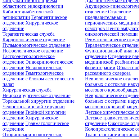
консультативного приёма
Диагностическое отделе
областного эндокринологии
Акушерско-гинекологиче
Кабинет диабетической
отделение
Отделение
ретинопатии
Терапевтическое
предварительных и
отделение
Хирургическое
периодических медицин
отделение
осмотров
Центр амбулат
Терапевтическая служба
онкологической помощи
Кардиологическое отделение
Ревматологическое отде
Пульмонологическое отделение
Терапевтическое отделе
Нефрологическое отделение
Функциональной диагно
Гастроэнтерологическое
отделение
Отделение ра
отделение
Эндокринологическое
медицинской реабилита
отделение
Неврологическое
физиотерапии
Областной
отделение
Гематологическое
рассеянного склероза
отделение c блоком асептических
Неврологическое отделе
палат
больных с острыми нар
Хирургическая служба
мозгового кровообращен
Нейрохирургическое отделение
Неврологическое отделе
Торакальной хирургии отделение
больных с острыми нар
Челюстно-лицевой хирургии
мозгового кровообращен
отделение
Гнойной хирургии
Детское хирургическое о
отделение
Хирургическое
Детское травматологичес
отделение
Травматологическое
отделение
Ожоговое отд
отделение
Колопроктологическое о
Оториноларингологическое
Трансплантации органов