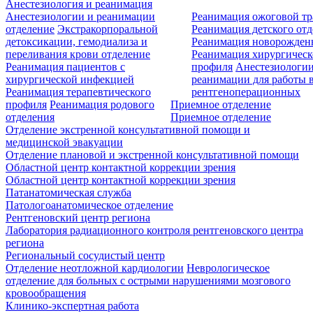
Анестезиология и реанимация
Анестезиологии и реанимации
Реанимация ожоговой т
отделение
Экстракорпоральной
Реанимация детского от
детоксикации, гемодиализа и
Реанимация новорожде
переливания крови отделение
Реанимация хирургическ
Реанимация пациентов с
профиля
Анестезиологии
хирургической инфекцией
реанимации для работы 
Реанимация терапевтического
рентгеноперационных
профиля
Реанимация родового
Приемное отделение
отделения
Приемное отделение
Отделение экстренной консультативной помощи и
медицинской эвакуации
Отделение плановой и экстренной консультативной помощи
Областной центр контактной коррекции зрения
Областной центр контактной коррекции зрения
Патанатомическая служба
Патологоанатомическое отделение
Рентгеновский центр региона
Лаборатория радиационного контроля рентгеновского центра
региона
Региональный сосудистый центр
Отделение неотложной кардиологии
Неврологическое
отделение для больных с острыми нарушениями мозгового
кровообращения
Клинико-экспертная работа