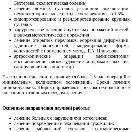
Бехтерева, сколиотическая болезнь)
лечение ложных суставов различной локализации;
неудовлетворительные исходы составляют всего 1,5%
эндопротезирование и реэндопротезирование крупных
суставов
хирургическое лечение опухолевых поражений костей,
включая метастатические поражения
лечение открытых переломов, коррекция деформаций,
удлинение конечностей, моделирование формы
конечностей с применением метода Г.А. Илизарова
артроскопические операции (менискэктомия,
восстановление связок, удаление хондроматозных тел,
санирующие операции и т.д.)
Ежегодно в отделении выполняется более 1,5 тыс. операций с
минимальным количеством осложнений. Сроки лечения
индивидуальны. Широко применяются высокотехнологичные
операции с отличным исходом лечения.
Основные направления научной работы:
лечение больных с нарушениями остеогенеза;
лечение повреждений и заболеваний сухожилий;
лечение заболеваний суставов эндоскопическими