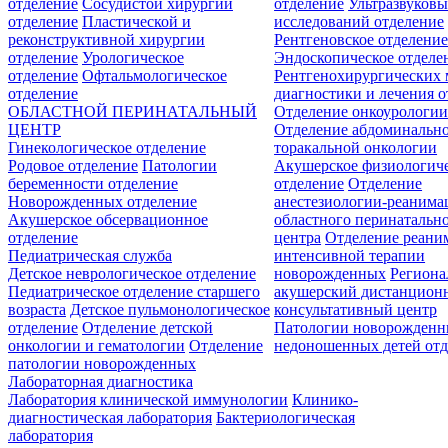
отделение
Сосудистой хирургии
отделение
Ультразвуков
отделение
Пластической и
исследований отделение
реконструктивной хирургии
Рентгеновское отделени
отделение
Урологическое
Эндоскопическое отделе
отделение
Офтальмологическое
Рентгенохирургических 
отделение
диагностики и лечения о
ОБЛАСТНОЙ ПЕРИНАТАЛЬНЫЙ
Отделение онкоурологи
ЦЕНТР
Отделение абдоминальн
Гинекологическое отделение
торакальной онкологии
Родовое отделение
Патологии
Акушерское физиологич
беременности отделение
отделение
Отделение
Новорожденных отделение
анестезиологии-реанима
Акушерское обсервационное
областного перинатальн
отделение
центра
Отделение реани
Педиатрическая служба
интенсивной терапии
Детское неврологическое отделение
новорожденных
Регион
Педиатрическое отделение старшего
акушерский дистанцион
возраста
Детское пульмонологическое
консультативный центр
отделение
Отделение детской
Патологии новорожденн
онкологии и гематологии
Отделение
недоношенных детей отд
патологии новорожденных
Лабораторная диагностика
Лаборатория клинической иммунологии
Клинико-
диагностическая лаборатория
Бактериологическая
лаборатория