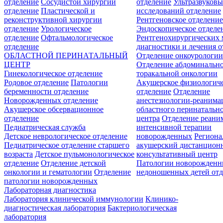
отделение
Сосудистой хирургии
отделение
Ультразвуков
отделение
Пластической и
исследований отделение
реконструктивной хирургии
Рентгеновское отделени
отделение
Урологическое
Эндоскопическое отделе
отделение
Офтальмологическое
Рентгенохирургических 
отделение
диагностики и лечения о
ОБЛАСТНОЙ ПЕРИНАТАЛЬНЫЙ
Отделение онкоурологи
ЦЕНТР
Отделение абдоминальн
Гинекологическое отделение
торакальной онкологии
Родовое отделение
Патологии
Акушерское физиологич
беременности отделение
отделение
Отделение
Новорожденных отделение
анестезиологии-реанима
Акушерское обсервационное
областного перинатальн
отделение
центра
Отделение реани
Педиатрическая служба
интенсивной терапии
Детское неврологическое отделение
новорожденных
Регион
Педиатрическое отделение старшего
акушерский дистанцион
возраста
Детское пульмонологическое
консультативный центр
отделение
Отделение детской
Патологии новорожденн
онкологии и гематологии
Отделение
недоношенных детей отд
патологии новорожденных
Лабораторная диагностика
Лаборатория клинической иммунологии
Клинико-
диагностическая лаборатория
Бактериологическая
лаборатория