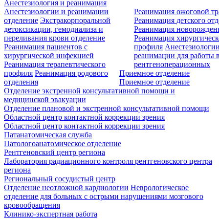
Анестезиология и реанимация
Анестезиологии и реанимации
Реанимация ожоговой т
отделение
Экстракорпоральной
Реанимация детского от
детоксикации, гемодиализа и
Реанимация новорожде
переливания крови отделение
Реанимация хирургическ
Реанимация пациентов с
профиля
Анестезиологии
хирургической инфекцией
реанимации для работы 
Реанимация терапевтического
рентгеноперационных
профиля
Реанимация родового
Приемное отделение
отделения
Приемное отделение
Отделение экстренной консультативной помощи и
медицинской эвакуации
Отделение плановой и экстренной консультативной помощи
Областной центр контактной коррекции зрения
Областной центр контактной коррекции зрения
Патанатомическая служба
Патологоанатомическое отделение
Рентгеновский центр региона
Лаборатория радиационного контроля рентгеновского центра
региона
Региональный сосудистый центр
Отделение неотложной кардиологии
Неврологическое
отделение для больных с острыми нарушениями мозгового
кровообращения
Клинико-экспертная работа