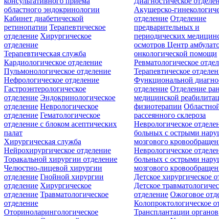
консультативного приёма
Диагностическое отделе
областного эндокринологии
Акушерско-гинекологиче
Кабинет диабетической
отделение
Отделение
ретинопатии
Терапевтическое
предварительных и
отделение
Хирургическое
периодических медицин
отделение
осмотров
Центр амбулат
Терапевтическая служба
онкологической помощи
Кардиологическое отделение
Ревматологическое отде
Пульмонологическое отделение
Терапевтическое отделе
Нефрологическое отделение
Функциональной диагно
Гастроэнтерологическое
отделение
Отделение ра
отделение
Эндокринологическое
медицинской реабилита
отделение
Неврологическое
физиотерапии
Областной
отделение
Гематологическое
рассеянного склероза
отделение c блоком асептических
Неврологическое отделе
палат
больных с острыми нар
Хирургическая служба
мозгового кровообращен
Нейрохирургическое отделение
Неврологическое отделе
Торакальной хирургии отделение
больных с острыми нар
Челюстно-лицевой хирургии
мозгового кровообращен
отделение
Гнойной хирургии
Детское хирургическое о
отделение
Хирургическое
Детское травматологичес
отделение
Травматологическое
отделение
Ожоговое отд
отделение
Колопроктологическое о
Оториноларингологическое
Трансплантации органов