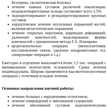
Бехтерева, сколиотическая болезнь)
лечение ложных суставов различной локализации;
неудовлетворительные исходы составляют всего 1,5%
эндопротезирование и реэндопротезирование крупных
суставов
хирургическое лечение опухолевых поражений костей,
включая метастатические поражения
лечение открытых переломов, коррекция деформаций,
удлинение конечностей, моделирование формы
конечностей с применением метода Г.А. Илизарова
артроскопические операции (менискэктомия,
восстановление связок, удаление хондроматозных тел,
санирующие операции и т.д.)
Ежегодно в отделении выполняется более 1,5 тыс. операций с
минимальным количеством осложнений. Сроки лечения
индивидуальны. Широко применяются высокотехнологичные
операции с отличным исходом лечения.
Основные направления научной работы:
лечение больных с нарушениями остеогенеза;
лечение повреждений и заболеваний сухожилий;
лечение заболеваний суставов эндоскопическими