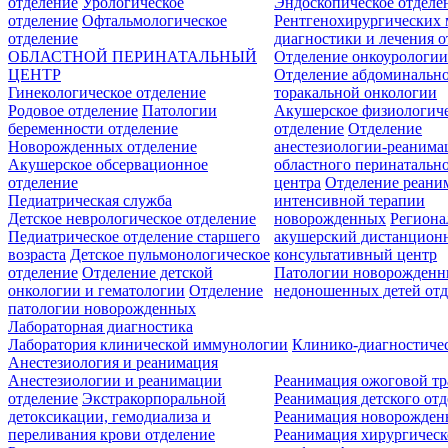
отделение
Урологическое
Эндоскопическое отделе
отделение
Офтальмологическое
Рентгенохирургических 
отделение
диагностики и лечения о
ОБЛАСТНОЙ ПЕРИНАТАЛЬНЫЙ
Отделение онкоурологи
ЦЕНТР
Отделение абдоминальн
Гинекологическое отделение
торакальной онкологии
Родовое отделение
Патологии
Акушерское физиологич
беременности отделение
отделение
Отделение
Новорожденных отделение
анестезиологии-реанима
Акушерское обсервационное
областного перинатальн
отделение
центра
Отделение реани
Педиатрическая служба
интенсивной терапии
Детское неврологическое отделение
новорожденных
Регион
Педиатрическое отделение старшего
акушерский дистанцион
возраста
Детское пульмонологическое
консультативный центр
отделение
Отделение детской
Патологии новорожденн
онкологии и гематологии
Отделение
недоношенных детей отд
патологии новорожденных
Лабораторная диагностика
Лаборатория клинической иммунологии
Клинико-диагностичес
Анестезиология и реанимация
Анестезиологии и реанимации
Реанимация ожоговой т
отделение
Экстракорпоральной
Реанимация детского от
детоксикации, гемодиализа и
Реанимация новорожде
переливания крови отделение
Реанимация хирургическ