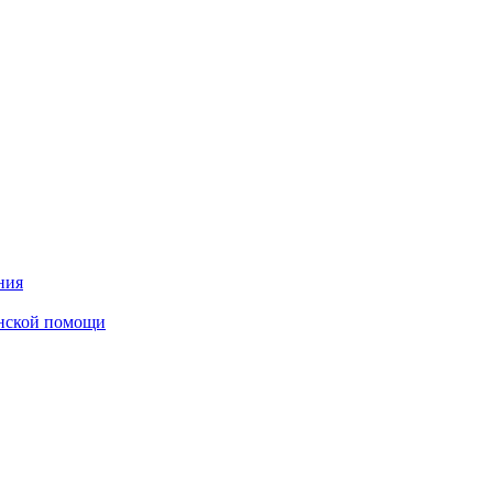
ния
инской помощи