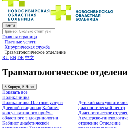
Главная страница
|
Платные услуги
|
Хирургическая служба
|
Травматологическое отделение
RU
EN
DE
中文
Травматологическое отделени
5 Корпус, 5 Этаж
Показать все
Поликлиника
Поликлиника-Платные услуги
Детский консультативно
Дневной стационар
Кабинет
диагностический центр
консультативного приёма
Диагностическое отделе
областного эндокринологии
Акушерско-гинекологиче
Кабинет диабетической
отделение
Отделение