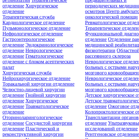
ретинопатии
Терапевтическое
предварительных и
отделение
Хирургическое
периодических медицин
отделение
осмотров
Центр амбулат
Терапевтическая служба
онкологической помощи
Кардиологическое отделение
Ревматологическое отде
Пульмонологическое отделение
Терапевтическое отделе
Нефрологическое отделение
Функциональной диагно
Гастроэнтерологическое
отделение
Отделение ра
отделение
Эндокринологическое
медицинской реабилита
отделение
Неврологическое
физиотерапии
Областной
отделение
Гематологическое
рассеянного склероза
отделение c блоком асептических
Неврологическое отделе
палат
больных с острыми нар
Хирургическая служба
мозгового кровообращен
Нейрохирургическое отделение
Неврологическое отделе
Торакальной хирургии отделение
больных с острыми нар
Челюстно-лицевой хирургии
мозгового кровообращен
отделение
Гнойной хирургии
Детское хирургическое о
отделение
Хирургическое
Детское травматологичес
отделение
Травматологическое
отделение
Ожоговое отд
отделение
Колопроктологическое о
Оториноларингологическое
Трансплантации органов
отделение
Сосудистой хирургии
отделение
Ультразвуков
отделение
Пластической и
исследований отделение
реконструктивной хирургии
Рентгеновское отделени