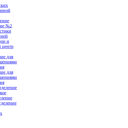
ских
орной
ление
ние №2
стики
нней
ции и
 центр
ние для
ушениями
ия
ние для
ушениями
ия
тделение
кое
еление
тделение
ых
е