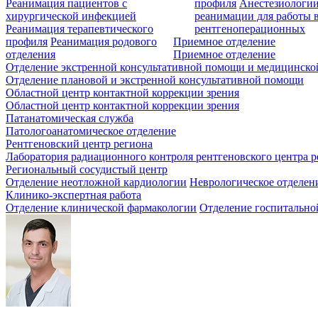
Реанимация пациентов с
профиля
Анестезиологии
хирургической инфекцией
реанимации для работы 
Реанимация терапевтического
рентгеноперационных
профиля
Реанимация родового
Приемное отделение
отделения
Приемное отделение
Отделение экстренной консультативной помощи и медицинско
Отделение плановой и экстренной консультативной помощи
Областной центр контактной коррекции зрения
Областной центр контактной коррекции зрения
Патанатомическая служба
Патологоанатомическое отделение
Рентгеновский центр региона
Лаборатория радиационного контроля рентгеновского центра р
Региональный сосудистый центр
Отделение неотложной кардиологии
Неврологическое отделен
Клинико-экспертная работа
Отделение клинической фармакологии
Отделение госпитально