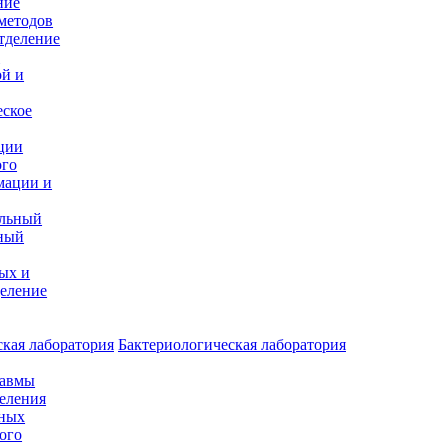
ние
методов
тделение
и
ой и
еское
ции
ого
мации и
альный
ный
ых и
еление
кая лаборатория
Бактериологическая лаборатория
равмы
деления
нных
ого