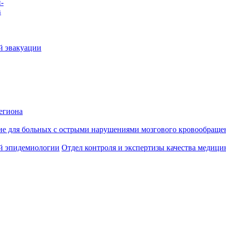
-
в
й эвакуации
егиона
ие для больных с острыми нарушениями мозгового кровообраще
й эпидемиологии
Отдел контроля и экспертизы качества медиц