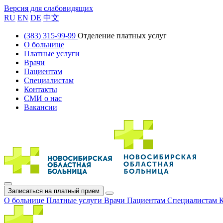
Версия для слабовидящих
RU
EN
DE
中文
(383) 315-99-99
Отделение платных услуг
О больнице
Платные услуги
Врачи
Пациентам
Специалистам
Контакты
СМИ о нас
Вакансии
Записаться на платный прием
О больнице
Платные услуги
Врачи
Пациентам
Специалистам