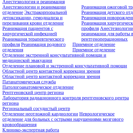
Анестезиология и реанимация
Анестезиологии и реанимации
Реанимация ожоговой т
отделение
Экстракорпоральной
Реанимация детского от
детоксикации, гемодиализа и
Реанимация новорожде
переливания крови отделение
Реанимация хирургическ
Реанимация пациентов с
профиля
Анестезиологии
хирургической инфекцией
реанимации для работы 
Реанимация терапевтического
рентгеноперационных
профиля
Реанимация родового
Приемное отделение
отделения
Приемное отделение
Отделение экстренной консультативной помощи и
медицинской эвакуации
Отделение плановой и экстренной консультативной помощи
Областной центр контактной коррекции зрения
Областной центр контактной коррекции зрения
Патанатомическая служба
Патологоанатомическое отделение
Рентгеновский центр региона
Лаборатория радиационного контроля рентгеновского центра
региона
Региональный сосудистый центр
Отделение неотложной кардиологии
Неврологическое
отделение для больных с острыми нарушениями мозгового
кровообращения
Клинико-экспертная работа