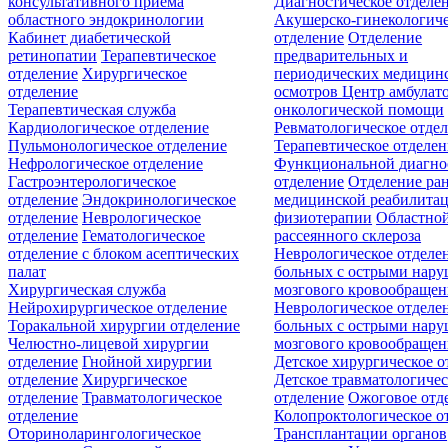
консультативного приёма
Диагностическое отделе
областного эндокринологии
Акушерско-гинекологиче
Кабинет диабетической
отделение
Отделение
ретинопатии
Терапевтическое
предварительных и
отделение
Хирургическое
периодических медицин
отделение
осмотров
Центр амбулат
Терапевтическая служба
онкологической помощи
Кардиологическое отделение
Ревматологическое отде
Пульмонологическое отделение
Терапевтическое отделе
Нефрологическое отделение
Функциональной диагно
Гастроэнтерологическое
отделение
Отделение ра
отделение
Эндокринологическое
медицинской реабилита
отделение
Неврологическое
физиотерапии
Областной
отделение
Гематологическое
рассеянного склероза
отделение c блоком асептических
Неврологическое отделе
палат
больных с острыми нар
Хирургическая служба
мозгового кровообращен
Нейрохирургическое отделение
Неврологическое отделе
Торакальной хирургии отделение
больных с острыми нар
Челюстно-лицевой хирургии
мозгового кровообращен
отделение
Гнойной хирургии
Детское хирургическое о
отделение
Хирургическое
Детское травматологичес
отделение
Травматологическое
отделение
Ожоговое отд
отделение
Колопроктологическое о
Оториноларингологическое
Трансплантации органов