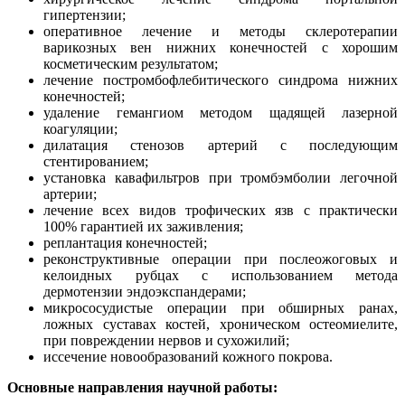
гипертензии;
оперативное лечение и методы склеротерапии
варикозных вен нижних конечностей с хорошим
косметическим результатом;
лечение постромбофлебитического синдрома нижних
конечностей;
удаление гемангиом методом щадящей лазерной
коагуляции;
дилатация стенозов артерий с последующим
стентированием;
установка кавафильтров при тромбэмболии легочной
артерии;
лечение всех видов трофических язв с практически
100% гарантией их заживления;
реплантация конечностей;
реконструктивные операции при послеожоговых и
келоидных рубцах с использованием метода
дермотензии эндоэкспандерами;
микрососудистые операции при обширных ранах,
ложных суставах костей, хроническом остеомиелите,
при повреждении нервов и сухожилий;
иссечение новообразований кожного покрова.
Основные направления научной работы: