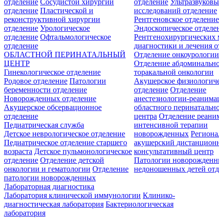
отделение
Сосудистой хирургии
отделение
Ультразвуков
отделение
Пластической и
исследований отделение
реконструктивной хирургии
Рентгеновское отделени
отделение
Урологическое
Эндоскопическое отделе
отделение
Офтальмологическое
Рентгенохирургических 
отделение
диагностики и лечения о
ОБЛАСТНОЙ ПЕРИНАТАЛЬНЫЙ
Отделение онкоурологи
ЦЕНТР
Отделение абдоминальн
Гинекологическое отделение
торакальной онкологии
Родовое отделение
Патологии
Акушерское физиологич
беременности отделение
отделение
Отделение
Новорожденных отделение
анестезиологии-реанима
Акушерское обсервационное
областного перинатальн
отделение
центра
Отделение реани
Педиатрическая служба
интенсивной терапии
Детское неврологическое отделение
новорожденных
Регион
Педиатрическое отделение старшего
акушерский дистанцион
возраста
Детское пульмонологическое
консультативный центр
отделение
Отделение детской
Патологии новорожденн
онкологии и гематологии
Отделение
недоношенных детей отд
патологии новорожденных
Лабораторная диагностика
Лаборатория клинической иммунологии
Клинико-
диагностическая лаборатория
Бактериологическая
лаборатория