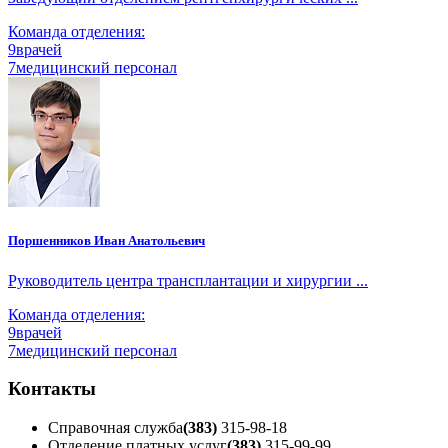
Команда отделения:
9
врачей
7
медицинский персонал
Поршенников Иван Анатольевич
Руководитель центра трансплантации и хирургии ...
Команда отделения:
9
врачей
7
медицинский персонал
Контакты
Справочная служба
(383)
315-98-18
Отделение платных услуг
(383)
315-99-99