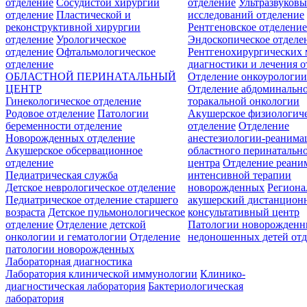
отделение
Сосудистой хирургии
отделение
Ультразвуков
отделение
Пластической и
исследований отделение
реконструктивной хирургии
Рентгеновское отделени
отделение
Урологическое
Эндоскопическое отделе
отделение
Офтальмологическое
Рентгенохирургических 
отделение
диагностики и лечения о
ОБЛАСТНОЙ ПЕРИНАТАЛЬНЫЙ
Отделение онкоурологи
ЦЕНТР
Отделение абдоминальн
Гинекологическое отделение
торакальной онкологии
Родовое отделение
Патологии
Акушерское физиологич
беременности отделение
отделение
Отделение
Новорожденных отделение
анестезиологии-реанима
Акушерское обсервационное
областного перинатальн
отделение
центра
Отделение реани
Педиатрическая служба
интенсивной терапии
Детское неврологическое отделение
новорожденных
Регион
Педиатрическое отделение старшего
акушерский дистанцион
возраста
Детское пульмонологическое
консультативный центр
отделение
Отделение детской
Патологии новорожденн
онкологии и гематологии
Отделение
недоношенных детей отд
патологии новорожденных
Лабораторная диагностика
Лаборатория клинической иммунологии
Клинико-
диагностическая лаборатория
Бактериологическая
лаборатория