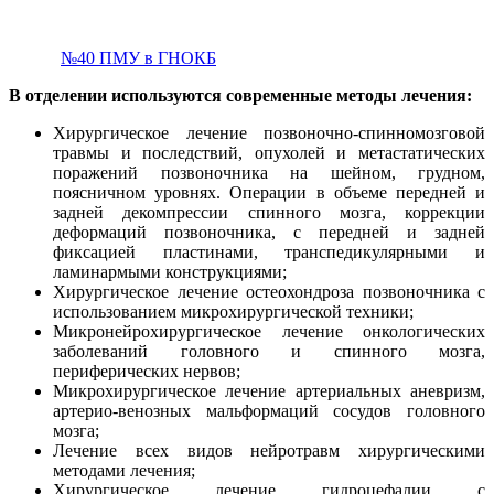
№40 ПМУ в ГНОКБ
В отделении используются современные методы лечения:
Хирургическое лечение позвоночно-спинномозговой
травмы и последствий, опухолей и метастатических
поражений позвоночника на шейном, грудном,
поясничном уровнях. Операции в объеме передней и
задней декомпрессии спинного мозга, коррекции
деформаций позвоночника, с передней и задней
фиксацией пластинами, транспедикулярными и
ламинармыми конструкциями;
Хирургическое лечение остеохондроза позвоночника с
использованием микрохирургической техники;
Микронейрохирургическое лечение онкологических
заболеваний головного и спинного мозга,
периферических нервов;
Микрохирургическое лечение артериальных аневризм,
артерио-венозных мальформаций сосудов головного
мозга;
Лечение всех видов нейротравм хирургическими
методами лечения;
Хирургическое лечение гидроцефалии с