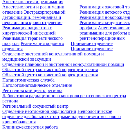
Анестезиология и реанимация
Анестезиологии и реанимации
Реанимация ожоговой т
отделение
Экстракорпоральной
Реанимация детского от
детоксикации, гемодиализа и
Реанимация новорожде
переливания крови отделение
Реанимация хирургическ
Реанимация пациентов с
профиля
Анестезиологии
хирургической инфекцией
реанимации для работы 
Реанимация терапевтического
рентгеноперационных
профиля
Реанимация родового
Приемное отделение
отделения
Приемное отделение
Отделение экстренной консультативной помощи и
медицинской эвакуации
Отделение плановой и экстренной консультативной помощи
Областной центр контактной коррекции зрения
Областной центр контактной коррекции зрения
Патанатомическая служба
Патологоанатомическое отделение
Рентгеновский центр региона
Лаборатория радиационного контроля рентгеновского центра
региона
Региональный сосудистый центр
Отделение неотложной кардиологии
Неврологическое
отделение для больных с острыми нарушениями мозгового
кровообращения
Клинико-экспертная работа