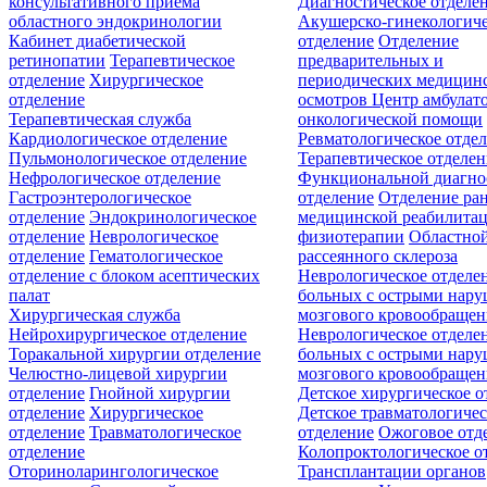
консультативного приёма
Диагностическое отделе
областного эндокринологии
Акушерско-гинекологиче
Кабинет диабетической
отделение
Отделение
ретинопатии
Терапевтическое
предварительных и
отделение
Хирургическое
периодических медицин
отделение
осмотров
Центр амбулат
Терапевтическая служба
онкологической помощи
Кардиологическое отделение
Ревматологическое отде
Пульмонологическое отделение
Терапевтическое отделе
Нефрологическое отделение
Функциональной диагно
Гастроэнтерологическое
отделение
Отделение ра
отделение
Эндокринологическое
медицинской реабилита
отделение
Неврологическое
физиотерапии
Областной
отделение
Гематологическое
рассеянного склероза
отделение c блоком асептических
Неврологическое отделе
палат
больных с острыми нар
Хирургическая служба
мозгового кровообращен
Нейрохирургическое отделение
Неврологическое отделе
Торакальной хирургии отделение
больных с острыми нар
Челюстно-лицевой хирургии
мозгового кровообращен
отделение
Гнойной хирургии
Детское хирургическое о
отделение
Хирургическое
Детское травматологичес
отделение
Травматологическое
отделение
Ожоговое отд
отделение
Колопроктологическое о
Оториноларингологическое
Трансплантации органов