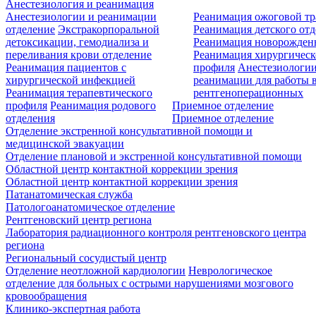
Анестезиология и реанимация
Анестезиологии и реанимации
Реанимация ожоговой т
отделение
Экстракорпоральной
Реанимация детского от
детоксикации, гемодиализа и
Реанимация новорожде
переливания крови отделение
Реанимация хирургическ
Реанимация пациентов с
профиля
Анестезиологии
хирургической инфекцией
реанимации для работы 
Реанимация терапевтического
рентгеноперационных
профиля
Реанимация родового
Приемное отделение
отделения
Приемное отделение
Отделение экстренной консультативной помощи и
медицинской эвакуации
Отделение плановой и экстренной консультативной помощи
Областной центр контактной коррекции зрения
Областной центр контактной коррекции зрения
Патанатомическая служба
Патологоанатомическое отделение
Рентгеновский центр региона
Лаборатория радиационного контроля рентгеновского центра
региона
Региональный сосудистый центр
Отделение неотложной кардиологии
Неврологическое
отделение для больных с острыми нарушениями мозгового
кровообращения
Клинико-экспертная работа