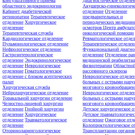
консультативного приёма
Диагностическое отделе
областного эндокринологии
Акушерско-гинекологиче
Кабинет диабетической
отделение
Отделение
ретинопатии
Терапевтическое
предварительных и
отделение
Хирургическое
периодических медицин
отделение
осмотров
Центр амбулат
Терапевтическая служба
онкологической помощи
Кардиологическое отделение
Ревматологическое отде
Пульмонологическое отделение
Терапевтическое отделе
Нефрологическое отделение
Функциональной диагно
Гастроэнтерологическое
отделение
Отделение ра
отделение
Эндокринологическое
медицинской реабилита
отделение
Неврологическое
физиотерапии
Областной
отделение
Гематологическое
рассеянного склероза
отделение c блоком асептических
Неврологическое отделе
палат
больных с острыми нар
Хирургическая служба
мозгового кровообращен
Нейрохирургическое отделение
Неврологическое отделе
Торакальной хирургии отделение
больных с острыми нар
Челюстно-лицевой хирургии
мозгового кровообращен
отделение
Гнойной хирургии
Детское хирургическое о
отделение
Хирургическое
Детское травматологичес
отделение
Травматологическое
отделение
Ожоговое отд
отделение
Колопроктологическое о
Оториноларингологическое
Трансплантации органов