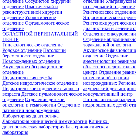
отделение
Сосудистой хирургии
отделение
Ультразвуков
отделение
Пластической и
исследований отделение
реконструктивной хирургии
Рентгеновское отделени
отделение
Урологическое
Эндоскопическое отделе
отделение
Офтальмологическое
Рентгенохирургических 
отделение
диагностики и лечения о
ОБЛАСТНОЙ ПЕРИНАТАЛЬНЫЙ
Отделение онкоурологи
ЦЕНТР
Отделение абдоминальн
Гинекологическое отделение
торакальной онкологии
Родовое отделение
Патологии
Акушерское физиологич
беременности отделение
отделение
Отделение
Новорожденных отделение
анестезиологии-реанима
Акушерское обсервационное
областного перинатальн
отделение
центра
Отделение реани
Педиатрическая служба
интенсивной терапии
Детское неврологическое отделение
новорожденных
Регион
Педиатрическое отделение старшего
акушерский дистанцион
возраста
Детское пульмонологическое
консультативный центр
отделение
Отделение детской
Патологии новорожденн
онкологии и гематологии
Отделение
недоношенных детей отд
патологии новорожденных
Лабораторная диагностика
Лаборатория клинической иммунологии
Клинико-
диагностическая лаборатория
Бактериологическая
лаборатория