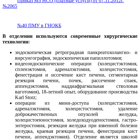
Приказ МЗ НСО (платные услуги) от 07.11.2012г.
№2065
№40 ПМУ в ГНОКБ
В отделении используются современные хирургические
технологии:
эндоскопическая ретроградная панкреатохолангио- и
вирсунгография, эндоскопическая папиллотомия;
видеоэндоскопические операции (холецистэктомия,
спленэктомия, адреналэктомия, холецистостомия,
фенестрация и иссечение кист печени, сегментарная
резекция печени, почек, рассечение спаек,
аппендэктомия, наддиафрагмальная стволовая
ваготомия), 18-летний опыт, оборудование производства
Karl Storz;
операции из мини-доступа (холецистэктомия,
адреналэктомия, холецистостомия, удаление
доброкачественных опухолей желудка,
холецистоеюностомия, холедоходуоденостомия, гастро-
энтеростомия, резекция желудка при язвенной болезни
желудка, краевая резекция печени, фенестрация кист
печени, аппендэктомия). Отделение является школой