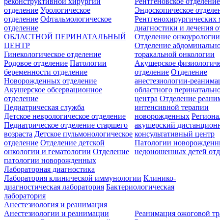
реконструктивной хирургии
Рентгеновское отделени
отделение
Урологическое
Эндоскопическое отделе
отделение
Офтальмологическое
Рентгенохирургических 
отделение
диагностики и лечения о
ОБЛАСТНОЙ ПЕРИНАТАЛЬНЫЙ
Отделение онкоурологи
ЦЕНТР
Отделение абдоминальн
Гинекологическое отделение
торакальной онкологии
Родовое отделение
Патологии
Акушерское физиологич
беременности отделение
отделение
Отделение
Новорожденных отделение
анестезиологии-реанима
Акушерское обсервационное
областного перинатальн
отделение
центра
Отделение реани
Педиатрическая служба
интенсивной терапии
Детское неврологическое отделение
новорожденных
Регион
Педиатрическое отделение старшего
акушерский дистанцион
возраста
Детское пульмонологическое
консультативный центр
отделение
Отделение детской
Патологии новорожденн
онкологии и гематологии
Отделение
недоношенных детей отд
патологии новорожденных
Лабораторная диагностика
Лаборатория клинической иммунологии
Клинико-
диагностическая лаборатория
Бактериологическая
лаборатория
Анестезиология и реанимация
Анестезиологии и реанимации
Реанимация ожоговой т