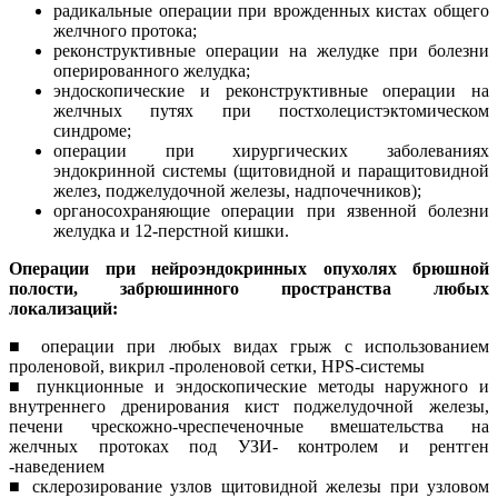
радикальные операции при врожденных кистах общего
желчного протока;
реконструктивные операции на желудке при болезни
оперированного желудка;
эндоскопические и реконструктивные операции на
желчных путях при постхолецистэктомическом
синдроме;
операции при хирургических заболеваниях
эндокринной системы (щитовидной и паращитовидной
желез, поджелудочной железы, надпочечников);
органосохраняющие операции при язвенной болезни
желудка и 12-перстной кишки.
Операции при нейроэндокринных опухолях брюшной
полости, забрюшинного пространства любых
локализаций:
■ операции при любых видах грыж с использованием
проленовой, викрил -проленовой сетки, HPS-системы
■ пункционные и эндоскопические методы наружного и
внутреннего дренирования кист поджелудочной железы,
печени чрескожно-чреспеченочные вмешательства на
желчных протоках под УЗИ- контролем и рентген
-наведением
■ склерозирование узлов щитовидной железы при узловом