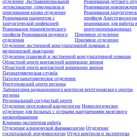
отделение
Экстракорпоральной
Реанимация детского от
детоксикации, гемодиализа и
Реанимация новорожде
переливания крови отделение
Реанимация хирургическ
Реанимация пациентов с
профиля
Анестезиологии
хирургической инфекцией
реанимации для работы 
Реанимация терапевтического
рентгеноперационных
профиля
Реанимация родового
Приемное отделение
отделения
Приемное отделение
Отделение экстренной консультативной помощи и
медицинской эвакуации
Отделение плановой и экстренной консультативной помощи
Областной центр контактной коррекции зрения
Областной центр контактной коррекции зрения
Патанатомическая служба
Патологоанатомическое отделение
Рентгеновский центр региона
Лаборатория радиационного контроля рентгеновского центра
региона
Региональный сосудистый центр
Отделение неотложной кардиологии
Неврологическое
отделение для больных с острыми нарушениями мозгового
кровообращения
Клинико-экспертная работа
Отделение клинической фармакологии
Отделение
госпитальной эпидемиологии
Отдел контроля и экспертизы