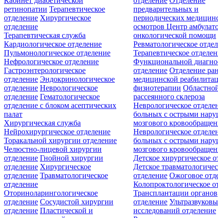
Кабинет диабетической
отделение
Отделение
ретинопатии
Терапевтическое
предварительных и
отделение
Хирургическое
периодических медицин
отделение
осмотров
Центр амбулат
Терапевтическая служба
онкологической помощи
Кардиологическое отделение
Ревматологическое отде
Пульмонологическое отделение
Терапевтическое отделе
Нефрологическое отделение
Функциональной диагно
Гастроэнтерологическое
отделение
Отделение ра
отделение
Эндокринологическое
медицинской реабилита
отделение
Неврологическое
физиотерапии
Областной
отделение
Гематологическое
рассеянного склероза
отделение c блоком асептических
Неврологическое отделе
палат
больных с острыми нар
Хирургическая служба
мозгового кровообращен
Нейрохирургическое отделение
Неврологическое отделе
Торакальной хирургии отделение
больных с острыми нар
Челюстно-лицевой хирургии
мозгового кровообращен
отделение
Гнойной хирургии
Детское хирургическое о
отделение
Хирургическое
Детское травматологичес
отделение
Травматологическое
отделение
Ожоговое отд
отделение
Колопроктологическое о
Оториноларингологическое
Трансплантации органов
отделение
Сосудистой хирургии
отделение
Ультразвуков
отделение
Пластической и
исследований отделение