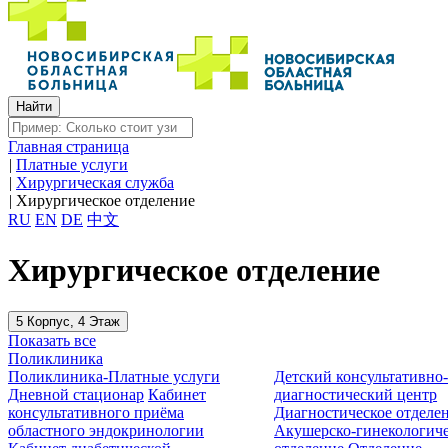
Главная страница
|
Платные услуги
|
Хирургическая служба
|
Хирургическое отделение
RU
EN
DE
中文
Хирургическое отделение
5 Корпус, 4 Этаж
Показать все
Поликлиника
Поликлиника-Платные услуги
Детский консультативно
Дневной стационар
Кабинет
диагностический центр
консультативного приёма
Диагностическое отделе
областного эндокринологии
Акушерско-гинекологиче