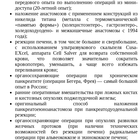
передового опыта по выполнению операций из мини-
доступа (20-летний опыт);
наложение анастомозов с применением конструкций из
никелида титана (металла с термомеханической
«памятью формы») (холецистоэнтеро-, гастроэнтеро-,
холедоходуодено- и межкишечные анастомозы с 1994
года);
резекции печени, в том числе большие и сверхбольшие,
с использованием ультразвукового скальпеля Cusa-
EXcel, аппарата Cell Salver для возврата собственной
крови, что позволяет значительно сократить
кровопотерю, уменьшить, а чаще всего избежать
переливания крови;
органосохраняющие операции при хроническом
панкреатите (операции Бегера, Фрея) — самый большой
опыт в России;
ранние оперативные вмешательства при ложных кистах
и кистозных опухолях поджелудочной железы;
оригинальный способ наложения
панкреатоеюноанастомоза при панкреатодуоденальной
резекции;
органосохраняющие операции при опухолях развилки
желчных протоков (при наличии технических
возможностей без резекции печени) радикальные
операции при альвеококкозе и эхинококкозе печени;