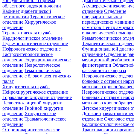
консультативного приёма
Диагностическое отделе
областного эндокринологии
Акушерско-гинекологиче
Кабинет диабетической
отделение
Отделение
ретинопатии
Терапевтическое
предварительных и
отделение
Хирургическое
периодических медицин
отделение
осмотров
Центр амбулат
Терапевтическая служба
онкологической помощи
Кардиологическое отделение
Ревматологическое отде
Пульмонологическое отделение
Терапевтическое отделе
Нефрологическое отделение
Функциональной диагно
Гастроэнтерологическое
отделение
Отделение ра
отделение
Эндокринологическое
медицинской реабилита
отделение
Неврологическое
физиотерапии
Областной
отделение
Гематологическое
рассеянного склероза
отделение c блоком асептических
Неврологическое отделе
палат
больных с острыми нар
Хирургическая служба
мозгового кровообращен
Нейрохирургическое отделение
Неврологическое отделе
Торакальной хирургии отделение
больных с острыми нар
Челюстно-лицевой хирургии
мозгового кровообращен
отделение
Гнойной хирургии
Детское хирургическое о
отделение
Хирургическое
Детское травматологичес
отделение
Травматологическое
отделение
Ожоговое отд
отделение
Колопроктологическое о
Оториноларингологическое
Трансплантации органов