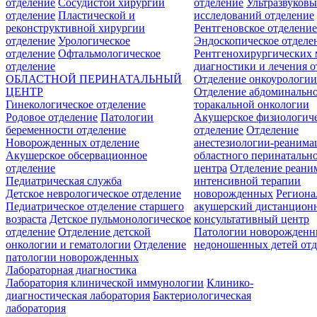
отделение
Сосудистой хирургии
отделение
Ультразвуков
отделение
Пластической и
исследований отделение
реконструктивной хирургии
Рентгеновское отделени
отделение
Урологическое
Эндоскопическое отделе
отделение
Офтальмологическое
Рентгенохирургических 
отделение
диагностики и лечения о
ОБЛАСТНОЙ ПЕРИНАТАЛЬНЫЙ
Отделение онкоурологи
ЦЕНТР
Отделение абдоминальн
Гинекологическое отделение
торакальной онкологии
Родовое отделение
Патологии
Акушерское физиологич
беременности отделение
отделение
Отделение
Новорожденных отделение
анестезиологии-реанима
Акушерское обсервационное
областного перинатальн
отделение
центра
Отделение реани
Педиатрическая служба
интенсивной терапии
Детское неврологическое отделение
новорожденных
Регион
Педиатрическое отделение старшего
акушерский дистанцион
возраста
Детское пульмонологическое
консультативный центр
отделение
Отделение детской
Патологии новорожденн
онкологии и гематологии
Отделение
недоношенных детей отд
патологии новорожденных
Лабораторная диагностика
Лаборатория клинической иммунологии
Клинико-
диагностическая лаборатория
Бактериологическая
лаборатория