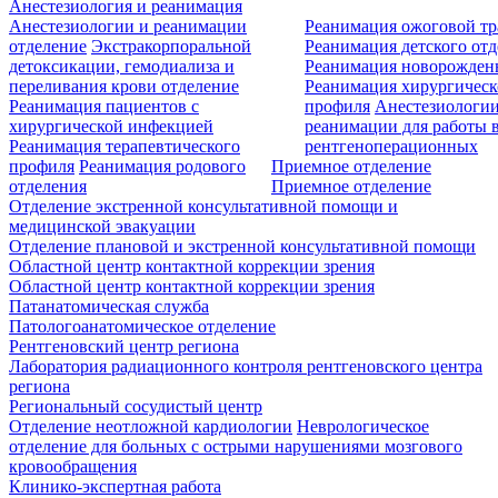
Анестезиология и реанимация
Анестезиологии и реанимации
Реанимация ожоговой т
отделение
Экстракорпоральной
Реанимация детского от
детоксикации, гемодиализа и
Реанимация новорожде
переливания крови отделение
Реанимация хирургическ
Реанимация пациентов с
профиля
Анестезиологии
хирургической инфекцией
реанимации для работы 
Реанимация терапевтического
рентгеноперационных
профиля
Реанимация родового
Приемное отделение
отделения
Приемное отделение
Отделение экстренной консультативной помощи и
медицинской эвакуации
Отделение плановой и экстренной консультативной помощи
Областной центр контактной коррекции зрения
Областной центр контактной коррекции зрения
Патанатомическая служба
Патологоанатомическое отделение
Рентгеновский центр региона
Лаборатория радиационного контроля рентгеновского центра
региона
Региональный сосудистый центр
Отделение неотложной кардиологии
Неврологическое
отделение для больных с острыми нарушениями мозгового
кровообращения
Клинико-экспертная работа