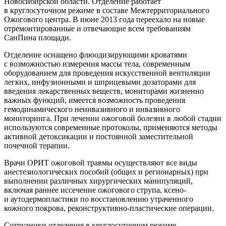
Новосибирской области. Отделение работает
в круглосуточном режиме в составе Межтерриториального
Ожогового центра. В июне 2013 года переехало на новые
отремонтированные и отвечающие всем требованиям
СанПина площади.
Отделение оснащено флюодизирующими кроватями
с возможностью измерения массы тела, современным
оборудованием для проведения искусственной вентиляции
легких, инфузионными и шприцевыми дозаторами для
введения лекарственных веществ, мониторами жизненно
важных функций, имеется возможность проведения
гемодинамического неинвазивного и инвазивного
мониторинга. При лечении ожоговой болезни в любой стадии
используются современные протоколы, применяются методы
активной детоксикации и постоянной заместительной
почечной терапии.
Врачи ОРИТ ожоговой травмы осуществляют все виды
анестезиологических пособий (общих и регионарных) при
выполнении различных хирургических манипуляций,
включая раннее иссечение ожогового струпа, ксено-
и аутодермопластики по восстановлению утраченного
кожного покрова,
реконструктивно-пластические
операции.
Сотрудники отделения в круглосуточном режиме