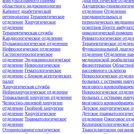
консультативного приёма
Диагностическое отделе
областного эндокринологии
Акушерско-гинекологиче
Кабинет диабетической
отделение
Отделение
ретинопатии
Терапевтическое
предварительных и
отделение
Хирургическое
периодических медицин
отделение
осмотров
Центр амбулат
Терапевтическая служба
онкологической помощи
Кардиологическое отделение
Ревматологическое отде
Пульмонологическое отделение
Терапевтическое отделе
Нефрологическое отделение
Функциональной диагно
Гастроэнтерологическое
отделение
Отделение ра
отделение
Эндокринологическое
медицинской реабилита
отделение
Неврологическое
физиотерапии
Областной
отделение
Гематологическое
рассеянного склероза
отделение c блоком асептических
Неврологическое отделе
палат
больных с острыми нар
Хирургическая служба
мозгового кровообращен
Нейрохирургическое отделение
Неврологическое отделе
Торакальной хирургии отделение
больных с острыми нар
Челюстно-лицевой хирургии
мозгового кровообращен
отделение
Гнойной хирургии
Детское хирургическое о
отделение
Хирургическое
Детское травматологичес
отделение
Травматологическое
отделение
Ожоговое отд
отделение
Колопроктологическое о
Оториноларингологическое
Трансплантации органов