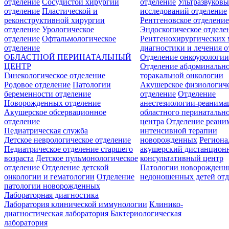
отделение
Сосудистой хирургии
отделение
Ультразвуков
отделение
Пластической и
исследований отделение
реконструктивной хирургии
Рентгеновское отделени
отделение
Урологическое
Эндоскопическое отделе
отделение
Офтальмологическое
Рентгенохирургических 
отделение
диагностики и лечения о
ОБЛАСТНОЙ ПЕРИНАТАЛЬНЫЙ
Отделение онкоурологи
ЦЕНТР
Отделение абдоминальн
Гинекологическое отделение
торакальной онкологии
Родовое отделение
Патологии
Акушерское физиологич
беременности отделение
отделение
Отделение
Новорожденных отделение
анестезиологии-реанима
Акушерское обсервационное
областного перинатальн
отделение
центра
Отделение реани
Педиатрическая служба
интенсивной терапии
Детское неврологическое отделение
новорожденных
Регион
Педиатрическое отделение старшего
акушерский дистанцион
возраста
Детское пульмонологическое
консультативный центр
отделение
Отделение детской
Патологии новорожденн
онкологии и гематологии
Отделение
недоношенных детей отд
патологии новорожденных
Лабораторная диагностика
Лаборатория клинической иммунологии
Клинико-
диагностическая лаборатория
Бактериологическая
лаборатория