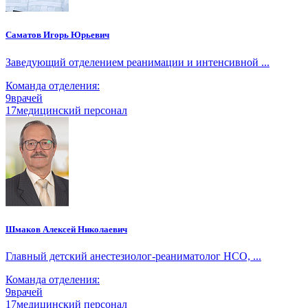
Саматов Игорь Юрьевич
Заведующий отделением реанимации и интенсивной ...
Команда отделения:
9
врачей
17
медицинский персонал
Шмаков Алексей Николаевич
Главный детский анестезиолог-реаниматолог НСО, ...
Команда отделения:
9
врачей
17
медицинский персонал