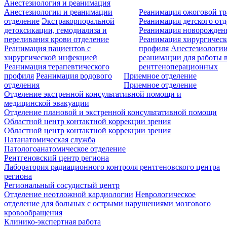
Анестезиология и реанимация
Анестезиологии и реанимации
Реанимация ожоговой т
отделение
Экстракорпоральной
Реанимация детского от
детоксикации, гемодиализа и
Реанимация новорожде
переливания крови отделение
Реанимация хирургическ
Реанимация пациентов с
профиля
Анестезиологии
хирургической инфекцией
реанимации для работы 
Реанимация терапевтического
рентгеноперационных
профиля
Реанимация родового
Приемное отделение
отделения
Приемное отделение
Отделение экстренной консультативной помощи и
медицинской эвакуации
Отделение плановой и экстренной консультативной помощи
Областной центр контактной коррекции зрения
Областной центр контактной коррекции зрения
Патанатомическая служба
Патологоанатомическое отделение
Рентгеновский центр региона
Лаборатория радиационного контроля рентгеновского центра
региона
Региональный сосудистый центр
Отделение неотложной кардиологии
Неврологическое
отделение для больных с острыми нарушениями мозгового
кровообращения
Клинико-экспертная работа