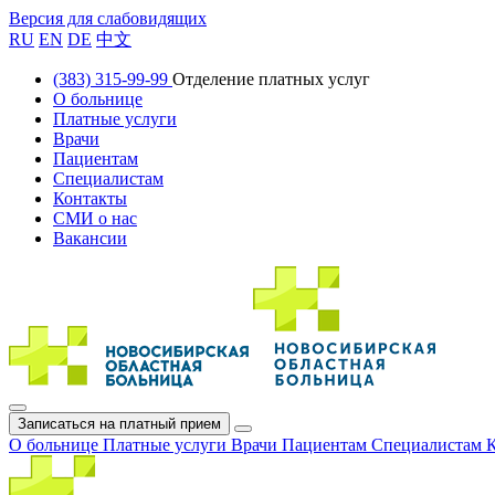
Версия для слабовидящих
RU
EN
DE
中文
(383) 315-99-99
Отделение платных услуг
О больнице
Платные услуги
Врачи
Пациентам
Специалистам
Контакты
СМИ о нас
Вакансии
Записаться на платный прием
О больнице
Платные услуги
Врачи
Пациентам
Специалистам