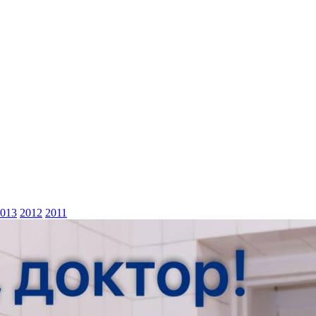
013
2012
2011