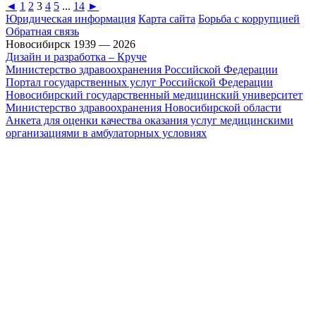
◄
1
2
3
4
5
...
14
►
Юридическая информация
Карта сайта
Борьба с коррупцией
Обратная связь
Новосибирск 1939 — 2026
Дизайн и разработка – Круче
Министерство здравоохранения Российской Федерации
Портал государственных услуг Российской Федерации
Новосибирский государственный медицинский университет
Министерство здравоохранения Новосибирской области
Анкета для оценки качества оказания услуг медицинскими
организациями в амбулаторных условиях