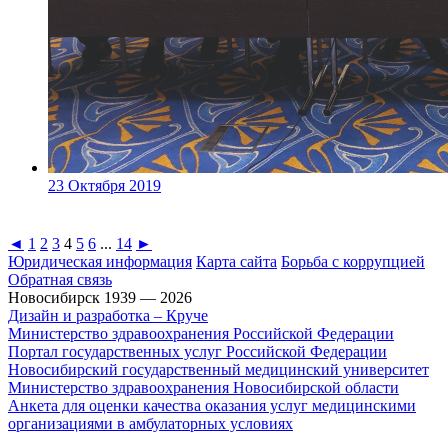
23 Октября 2019
◄
1
2
3
4
5
6
...
14
►
Юридическая информация
Карта сайта
Борьба с коррупцией
Обратная связь
Новосибирск 1939 — 2026
Дизайн и разработка – Круче
Министерство здравоохранения Российской Федерации
Портал государственных услуг Российской Федерации
Новосибирский государственный медицинский университет
Министерство здравоохранения Новосибирской области
Анкета для оценки качества оказания услуг медицинскими
организациями в амбулаторных условиях