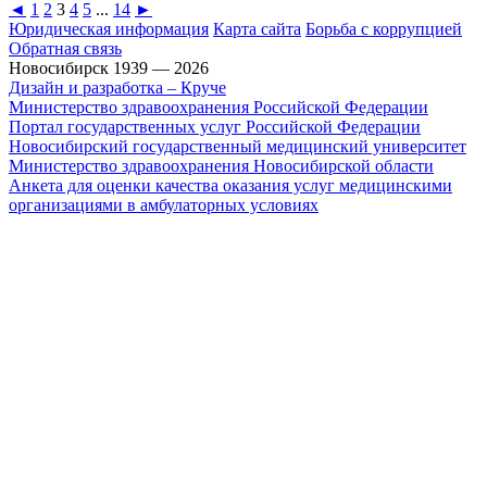
◄
1
2
3
4
5
...
14
►
Юридическая информация
Карта сайта
Борьба с коррупцией
Обратная связь
Новосибирск 1939 — 2026
Дизайн и разработка – Круче
Министерство здравоохранения Российской Федерации
Портал государственных услуг Российской Федерации
Новосибирский государственный медицинский университет
Министерство здравоохранения Новосибирской области
Анкета для оценки качества оказания услуг медицинскими
организациями в амбулаторных условиях