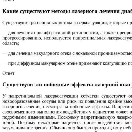
Какие существуют методы лазерного лечения диа
Существуют три основных метода лазеркоагуляции, которые п
— для лечения пролиферативной ретинопатии, а также препр
прогрессированию, используется панретинальная лазеркоагу
область;
— для лечения макулярного отека с локальной проницаемостью
— при диффузном макулярном отеке применяют коагуляцию по
Ответ
Существуют ли побочные эффекты лазерной коаг
У панретинальной лазеркоагуляции сетчатки существуют о
новообразованные сосуды или риск их появления крайне выс
лазерного лечения, несмотря на побочные эффекты. Панретин
своевременного выполнения воздействия у пациентов может пр
подобными изменениями. Поскольку панретинальную лазеркоа
зоной. Поэтому некоторые пациенты после воздействия мог
затуманивание зрения. Обычно оно быстро проходит, но у неб