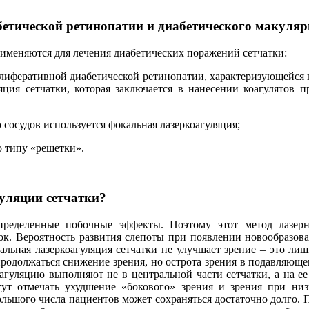
бетической ретинопатии и диабетического макуляр
рименяются для лечения диабетических поражений сетчатки:
олиферативной диабетической ретинопатии, характеризующейся 
ляция сетчатки, которая заключается в нанесении коагулятов 
 сосудов используется фокальная лазеркоагуляция;
 типу «решетки».
уляции сетчатки?
пределенные побочные эффекты. Поэтому этот метод лазерн
ок. Вероятность развития слепоты при появлении новообразова
альная лазеркоагуляция сетчатки не улучшает зрение – это ли
одолжаться снижение зрения, но острота зрения в подавляющем
гуляцию выполняют не в центральной части сетчатки, а на ее
ут отмечать ухудшение «бокового» зрения и зрения при низ
ольшого числа пациентов может сохраняться достаточно долго. 