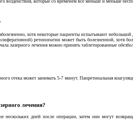
го воздействия, которые со временем все меньше и меньше беспо
?
безболезненно, хотя некоторые пациенты испытывают небольшой 
олиферативной) ретинопатии может быть болезненной, хотя б
ачала лазерного лечения можно принять таблетированные обезб
рного отека может занимать 5-7 минут. Панретинальная коагуляц
зерного лечения?
е нескольких дней после операции, затем они могут возвраща