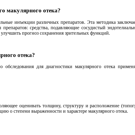
го макулярного отека?
альные инъекции различных препаратов. Эта методика заключае
ы препаратов: средства, подавляющие сосудистый эндотелиаль
о улучшить прогноз сохранения зрительных функций.
рного отека?
го обследования для диагностики макулярного отека прим
воляющее оценивать толщину, структуру и расположение (топог
цию о степени выраженности и характере макулярного отека.