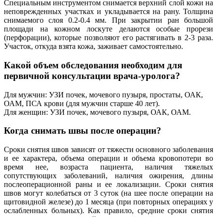
Специальным инструментом снимается верхний слой кожи на
неповрежденных участках и укладывается на рану. Толщина
снимаемого слоя 0.2-0.4 мм. При закрытии ран большой
площади на кожном лоскуте делаются особые прорези
(перфорации), которые позволяют его растягивать в 2-3 раза.
Участок, откуда взята кожа, заживает самостоятельно.
Какой объем обследования необходим для
первичной консультации врача-уролога?
Для мужчин: УЗИ почек, мочевого пузыря, простаты, ОАК,
ОАМ, ПСА крови (для мужчин старше 40 лет).
Для женщин: УЗИ почек, мочевого пузыря, ОАК, ОАМ.
Когда снимать швы после операции?
Сроки снятия швов зависят от тяжести основного заболевания
и ее характера, объема операции и объема кровопотери во
время нее, возраста пациента, наличия тяжелых
сопутствующих заболеваний, наличия ожирения, длины
послеоперационной раны и ее локализации. Сроки снятия
швов могут колебаться от 3 суток (на шее после операции на
щитовидной железе) до 1 месяца (при повторных операциях у
ослабленных больных). Как правило, средние сроки снятия