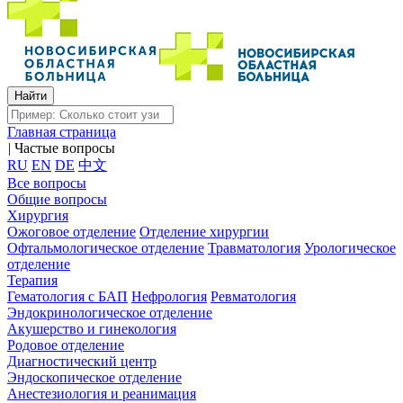
Главная страница
|
Частые вопросы
RU
EN
DE
中文
Все вопросы
Общие вопросы
Хирургия
Ожоговое отделение
Отделение хирургии
Офтальмологическое отделение
Травматология
Урологическое
отделение
Терапия
Гематология с БАП
Нефрология
Ревматология
Эндокринологическое отделение
Акушерство и гинекология
Родовое отделение
Диагностический центр
Эндоскопическое отделение
Анестезиология и реанимация