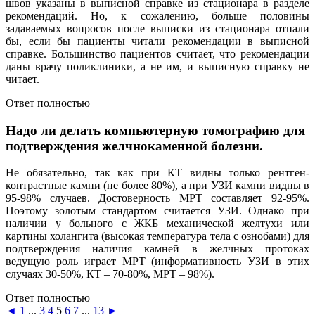
швов указаны в выписной справке из стационара в разделе
рекомендаций. Но, к сожалению, больше половины
задаваемых вопросов после выписки из стационара отпали
бы, если бы пациенты читали рекомендации в выписной
справке. Большинство пациентов считает, что рекомендации
даны врачу поликлиники, а не им, и выписную справку не
читает.
Ответ полностью
Надо ли делать компьютерную томографию для
подтверждения желчнокаменной болезни.
Не обязательно, так как при КТ видны только рентген-
контрастные камни (не более 80%), а при УЗИ камни видны в
95-98% случаев. Достоверность МРТ составляет 92-95%.
Поэтому золотым стандартом считается УЗИ. Однако при
наличии у больного с ЖКБ механической желтухи или
картины холангита (высокая температура тела с ознобами) для
подтверждения наличия камней в желчных протоках
ведущую роль играет МРТ (информативность УЗИ в этих
случаях 30-50%, КТ – 70-80%, МРТ – 98%).
Ответ полностью
◄
1
...
3
4
5
6
7
...
13
►