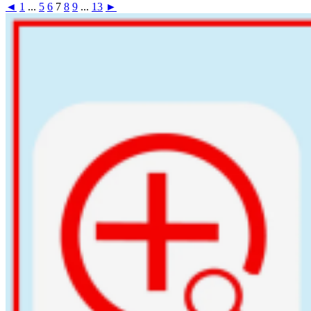
◄
1
...
5
6
7
8
9
...
13
►