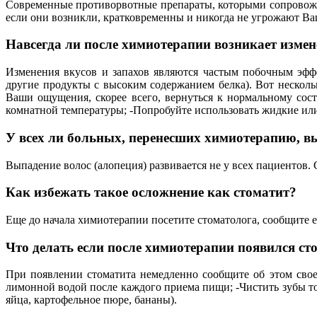
Современные противорвотные препараты, которыми сопровожда
если они возникли, кратковременны и никогда не угрожают В
Навсегда ли после химиотерапии возникает измен
Изменения вкусов и запахов являются частым побочным эфф
другие продукты с высоким содержанием белка). Вот нескол
Ваши ощущения, скорее всего, вернуться к нормальному сост
комнатной температуры; -Попробуйте использовать жидкие ил
У всех ли больных, перенесших химиотерапию, 
Выпадение волос (алопеция) развивается не у всех пациентов.
Как избежать такое осложнение как стоматит?
Еще до начала химиотерапии посетите стоматолога, сообщите е
Что делать если после химиотерапии появился ст
При появлении стоматита немедленно сообщите об этом своем
лимонной водой после каждого приема пищи; -Чистить зубы т
яйца, картофельное пюре, бананы).