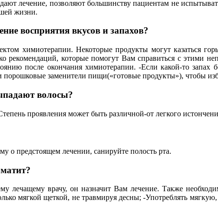
ют лечение, позволяют большинству пациентам не испытывать э
ашей жизни.
ение восприятия вкусов и запахов?
ектом химиотерапии. Некоторые продукты могут казаться горь
ько рекомендаций, которые помогут Вам справиться с этими не
оянию после окончания химиотерапии. -Если какой-то запах бе
и порошковые заменители пищи(«готовые продукты»), чтобы изб
выпадают волосы?
 Степень проявления может быть различной-от легкого истончени
му о предстоящем лечении, санируйте полость рта.
оматит?
у лечащему врачу, он назначит Вам лечение. Также необходим
олько мягкой щеткой, не травмируя десны; -Употреблять мягкую