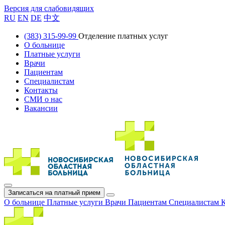
Версия для слабовидящих
RU
EN
DE
中文
(383) 315-99-99
Отделение платных услуг
О больнице
Платные услуги
Врачи
Пациентам
Специалистам
Контакты
СМИ о нас
Вакансии
Записаться на платный прием
О больнице
Платные услуги
Врачи
Пациентам
Специалистам