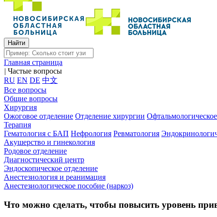
Главная страница
|
Частые вопросы
RU
EN
DE
中文
Все вопросы
Общие вопросы
Хирургия
Ожоговое отделение
Отделение хирургии
Офтальмологическое
Терапия
Гематология с БАП
Нефрология
Ревматология
Эндокринологич
Акушерство и гинекология
Родовое отделение
Диагностический центр
Эндоскопическое отделение
Анестезиология и реанимация
Анестезиологическое пособие (наркоз)
Что можно сделать, чтобы повысить уровень при