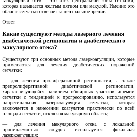
Макулярный отек – это отек центральной зоны сетчатки,
которая называется желтым пятном или макулой. Именно это
область сетчатки отвечает за центральное зрение.
Ответ
Какие существуют методы лазерного лечения
диабетической ретинопатии и диабетического
макулярного отека?
Существуют три основных метода лазеркоагуляции, которые
применяются для лечения диабетических поражений
сетчатки:
— для лечения пролиферативной ретинопатии, а также
препролиферативной диабетической ретинопатии,
характеризующейся наличием обширных участков ишемии
сетчатки с тенденцией к прогрессированию, используется
панретинальная лазеркоагуляция сетчатки, которая
заключается в нанесении коагулятов практически по всей
площади сетчатки, исключая макулярную область;
— для лечения макулярного отека с локальной
проницаемостью сосудов используется фокальная
лазеркоагуляция;