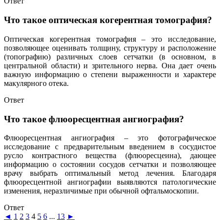
Ответ
Что такое оптическая когерентная томография?
Оптическая когерентная томография – это исследование,
позволяющее оценивать толщину, структуру и расположение
(топографию) различных слоев сетчатки (в основном, в
центральной области) и зрительного нерва. Она дает очень
важную информацию о степени выраженности и характере
макулярного отека.
Ответ
Что такое флюоресцентная ангиография?
Флюоресцентная ангиография – это фотографическое
исследование с предварительным введением в сосудистое
русло контрастного вещества (флюоресцеина), дающее
информацию о состоянии сосудов сетчатки и позволяющее
врачу выбрать оптимальный метод лечения. Благодаря
флюоресцентной ангиографии выявляются патологические
изменения, неразличимые при обычной офтальмоскопии.
Ответ
◄
1
2
3
4
5
6
...
13
►