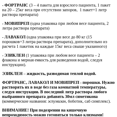
- ФОРТРАНС
(3 – 4 пакета для взрослого пациента, 1 пакет
на 20 – 25кг веса при отсутствии запоров, 1 пакет=1 литр
раствора препарата)
- МОВИПРЕП
(одна упаковка при любом весе пациента, 2
литра раствора препарата)
- ЛАВАКОЛ
(одна упаковка при весе до 80 кг (15
порошков=3 литра раствора препарата), дополнительно из
расчета 1 пакетик на каждые 15кг веса свыше указанного)
-
ЭЗИКЛЕН
(1 упаковка при любом весе пациента – 2
флакона и мерная емкость для разведения водой, следуя
инструкции).
ЭЗИКЛЕН
–
жидкость, разводимая теплой водой.
ФОРТРАНС, ЛАВАКОЛ И МОВИПРЕП - порошки. Нужно
растворять их в воде без газа комнатной температуры,
следуя инструкции. В последний литр раствора любого
выбранного препарата добавить 30мл симетикона
(коммерческие названия:
эспумизан
, боботик, саб симплекс).
ВНИМАНИЕ! При подозрении на кишечную
непроходимость можно готовиться только клизмами!