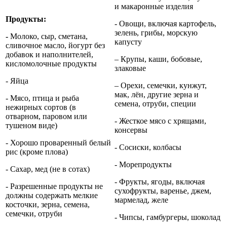
и макаронные изделия
Продукты:
- Овощи, включая картофель,
зелень, грибы, морскую
-
Молоко, сыр, сметана,
капусту
сливочное масло, йогурт без
добавок и наполнителей,
– Крупы, каши, бобовые,
кисломолочные продукты
злаковые
- Яйца
– Орехи, семечки, кунжут,
мак, лён, другие зерна и
- Мясо, птица и рыба
семена, отруби, специи
нежирных сортов (в
отварном, паровом или
- Жесткое мясо с хрящами,
тушеном виде)
консервы
- Хорошо проваренный белый
- Сосиски, колбасы
рис (кроме плова)
- Морепродукты
- Сахар, мед (не в сотах)
- Фрукты, ягоды, включая
- Разрешенные продукты не
сухофрукты, варенье, джем,
должны содержать мелкие
мармелад, желе
косточки, зерна, семена,
семечки, отруби
- Чипсы, гамбургеры, шоколад