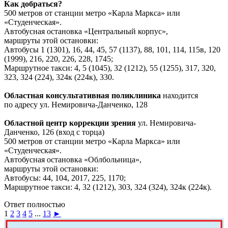
Как добраться?
500 метров от станции метро «Карла Маркса» или
«Студенческая».
Автобусная остановка «Центральный корпус»,
маршруты этой остановки:
Автобусы 1 (1301), 16, 44, 45, 57 (1137), 88, 101, 114, 115в, 120
(1999), 216, 220, 226, 228, 1745;
Маршрутное такси: 4, 5 (1045), 32 (1212), 55 (1255), 317, 320,
323, 324 (224), 324к (224к), 330.
Областная консультативная поликлиника
находится
по адресу ул. Немировича-Данченко, 128
Областной центр коррекции зрения
ул. Немировича-
Данченко, 126 (вход с торца)
500 метров от станции метро «Карла Маркса» или
«Студенческая».
Автобусная остановка «Облбольница»,
маршруты этой остановки:
Автобусы: 44, 104, 2017, 225, 1170;
Маршрутное такси: 4, 32 (1212), 303, 324 (324), 324к (224к).
Ответ полностью
1
2
3
4
5
...
13
►