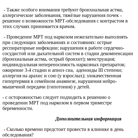
- Также особого внимания требуют бронхиальная астма,
аллергические заболевания, тяжёлые нарушения почек -
решение о возможности МРТ-обследования с контрастом в
этих случаях принимается врачом.
- Проведение МРТ под наркозом нежелательно выполнять
при следующих заболеваниях и состояниях: острые
респираторные инфекции; нарушения в работе сердечно-
сосудистой или дыхательной систем в стадии декомпенсации
(бронхиальная астма, острый бронхит); менструация;
индивидуальная непереносимость наркозных препаратов;
ожирение 3-4 стадии и апноэ сна, аденоиды III степени;
аллергия на арахис и сою (у взрослых); злокачественная
гипертермия в семейном анамнезе, нарушения нейро-
мышечной передачи (гипотония) у детей.
- с осторожностью следует подходить к решению о
проведении МРТ под наркозом в первом триместре
беременности.
Дополнительная информация
- Сколько времени предстоит провести в клинике в день
обследования?