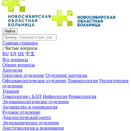
Главная страница
|
Частые вопросы
RU
EN
DE
中文
Все вопросы
Общие вопросы
Хирургия
Ожоговое отделение
Отделение хирургии
Офтальмологическое отделение
Травматология
Урологическое
отделение
Терапия
Гематология с БАП
Нефрология
Ревматология
Эндокринологическое отделение
Акушерство и гинекология
Родовое отделение
Диагностический центр
Эндоскопическое отделение
Анестезиология и реанимация