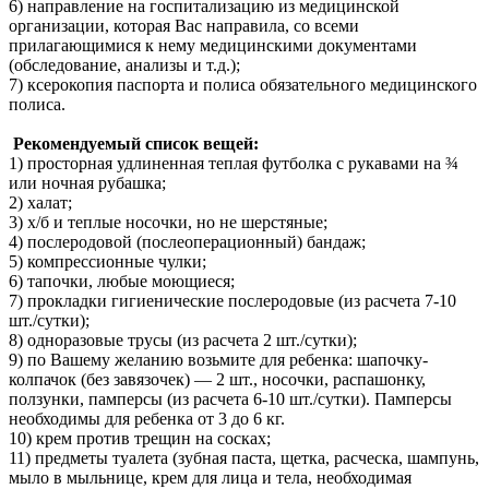
6) направление на госпитализацию из медицинской
организации, которая Вас направила, со всеми
прилагающимися к нему медицинскими документами
(обследование, анализы и т.д.);
7) ксерокопия паспорта и полиса обязательного медицинского
полиса.
Рекомендуемый список вещей:
1) просторная удлиненная теплая футболка с рукавами на ¾
или ночная рубашка;
2) халат;
3) х/б и теплые носочки, но не шерстяные;
4) послеродовой (послеоперационный) бандаж;
5) компрессионные чулки;
6) тапочки, любые моющиеся;
7) прокладки гигиенические послеродовые (из расчета 7-10
шт./сутки);
8) одноразовые трусы (из расчета 2 шт./сутки);
9) по Вашему желанию возьмите для ребенка: шапочку-
колпачок (без завязочек) — 2 шт., носочки, распашонку,
ползунки, памперсы (из расчета 6-10 шт./сутки). Памперсы
необходимы для ребенка от 3 до 6 кг.
10) крем против трещин на сосках;
11) предметы туалета (зубная паста, щетка, расческа, шампунь,
мыло в мыльнице, крем для лица и тела, необходимая