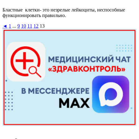
Бластные клетки- это незрелые лейкоциты, неспособные
функционировать правильно.
◄
1
...
9
10
11
12
13