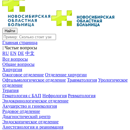
Главная страница
|
Частые вопросы
RU
EN
DE
中文
Все вопросы
Общие вопросы
Хирургия
Ожоговое отделение
Отделение хирургии
Офтальмологическое отделение
Травматология
Урологическое
отделение
Терапия
Гематология с БАП
Нефрология
Ревматология
Эндокринологическое отделение
Акушерство и гинекология
Родовое отделение
Диагностический центр
Эндоскопическое отделение
Анестезиология и реанимация