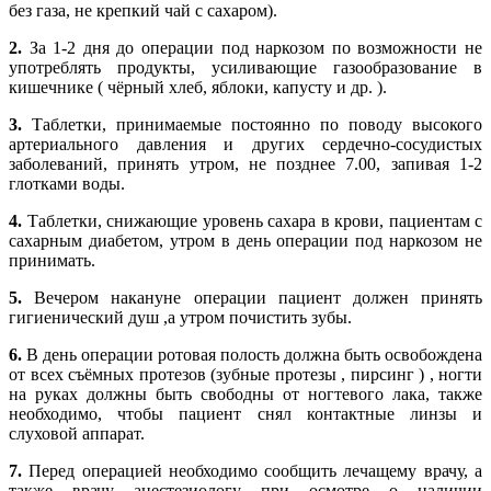
без газа, не крепкий чай с сахаром).
2.
За 1-2 дня до операции под наркозом по возможности не
употреблять продукты, усиливающие газообразование в
кишечнике ( чёрный хлеб, яблоки, капусту и др. ).
3.
Таблетки, принимаемые постоянно по поводу высокого
артериального давления и других сердечно-сосудистых
заболеваний, принять утром, не позднее 7.00, запивая 1-2
глотками воды.
4.
Таблетки, снижающие уровень сахара в крови, пациентам с
сахарным диабетом, утром в день операции под наркозом не
принимать.
5.
Вечером накануне операции пациент должен принять
гигиенический душ ,а утром почистить зубы.
6.
В день операции ротовая полость должна быть освобождена
от всех съёмных протезов (зубные протезы , пирсинг ) , ногти
на руках должны быть свободны от ногтевого лака, также
необходимо, чтобы пациент снял контактные линзы и
слуховой аппарат.
7.
Перед операцией необходимо сообщить лечащему врачу, а
также врачу анестезиологу при осмотре о наличии