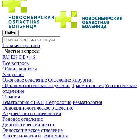
Главная страница
|
Частые вопросы
RU
EN
DE
中文
Все вопросы
Общие вопросы
Хирургия
Ожоговое отделение
Отделение хирургии
Офтальмологическое отделение
Травматология
Урологическое
отделение
Терапия
Гематология с БАП
Нефрология
Ревматология
Эндокринологическое отделение
Акушерство и гинекология
Родовое отделение
Диагностический центр
Эндоскопическое отделение
Анестезиология и реанимация