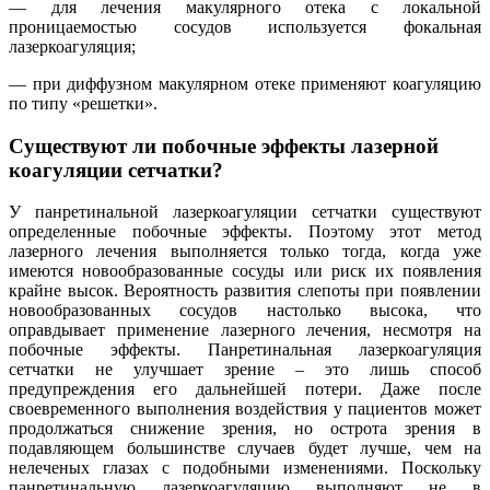
— для лечения макулярного отека с локальной
проницаемостью сосудов используется фокальная
лазеркоагуляция;
— при диффузном макулярном отеке применяют коагуляцию
по типу «решетки».
Существуют ли побочные эффекты лазерной
коагуляции сетчатки?
У панретинальной лазеркоагуляции сетчатки существуют
определенные побочные эффекты. Поэтому этот метод
лазерного лечения выполняется только тогда, когда уже
имеются новообразованные сосуды или риск их появления
крайне высок. Вероятность развития слепоты при появлении
новообразованных сосудов настолько высока, что
оправдывает применение лазерного лечения, несмотря на
побочные эффекты. Панретинальная лазеркоагуляция
сетчатки не улучшает зрение – это лишь способ
предупреждения его дальнейшей потери. Даже после
своевременного выполнения воздействия у пациентов может
продолжаться снижение зрения, но острота зрения в
подавляющем большинстве случаев будет лучше, чем на
нелеченых глазах с подобными изменениями. Поскольку
панретинальную лазеркоагуляцию выполняют не в