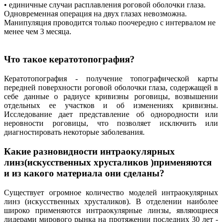
• единичные случаи расплавления роговой оболочки глаза.
Одновременная операция на двух глазах невозможна.
Манипуляция проводится только поочередно с интервалом не
менее чем 3 месяца.
Что такое кератотопография?
Кератотопография - получение топографической карты
передней поверхности роговой оболочки глаза, содержащей в
себе данные о радиусе кривизны роговицы, возвышении
отдельных ее участков и об изменениях кривизны.
Исследование дает представление об однородности или
неровности роговицы, что позволяет исключить или
диагностировать некоторые заболевания.
Какие разновидности интраокулярных
линз(искусственных хрусталиков )применяются
и из какого материала они сделаны?
Существует огромное количество моделей интраокулярных
линз (искусственных хрусталиков). В отделении наиболее
широко применяются интраокулярные линзы, являющиеся
лидерами мирового рынка на протяжении последних 30 лет -