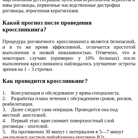
язвы роговицы, первичные наследственные дистрофии
роговицы, ятрогенная кератэктазия.
Какой прогноз после проведения
кросслинкинга?
Процедура роговичного кросслинкинга является безопасной,
и в то же время эффективной, отличается простотой
выполнения и низкой инвазивностью. Отмечено, что в
некоторых случаях (примерно у 10% больных) после
выполнения кросслинкинга наблюдалось улучшение остроты
зрения на 1 – 3 строчки.
Как проводится кросслинкинг?
1. Консультация и обследование у врача-специалиста.
2. Разработка плана лечения с обсуждением сроков, рисков,
реабилитации.
3. Далее следует сама операция. Проводится она под
местной анестезией.
4. Первый этап: врач снимает поверхностный слой
роговицы - эпителий.
5. На протяжении 30 минут с интервалом в 5—7 минут
закапывают раствор рибофлавина (витамин В2).