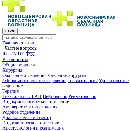
Главная страница
|
Частые вопросы
RU
EN
DE
中文
Все вопросы
Общие вопросы
Хирургия
Ожоговое отделение
Отделение хирургии
Офтальмологическое отделение
Травматология
Урологическое
отделение
Терапия
Гематология с БАП
Нефрология
Ревматология
Эндокринологическое отделение
Акушерство и гинекология
Родовое отделение
Диагностический центр
Эндоскопическое отделение
Анестезиология и реанимация