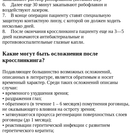
6. Далее еще 30 минут закапывают рибофлавин и
воздействуют лазером.
7. В конце операции пациенту ставят специальную
защитную контактную линзу, с которой он должен ходить
несколько дней.
8. После окончания кросслинкинга пациенту еще на 3—5
дней назначаются антибактериальные и
противовоспалительные глазные капли.
Какие могут быть осложнения после
кросслинкинга?
Подавляющее большинство возможных осложнений,
описанных в литературе, является обратимым и носит
временный характер. Среди таких осложнений описаны
случаи:
• временного ухудшения зрения;
• раздражения глаз;
• обратимого (в течение 1 – 6 месяцев) помутнения роговицы,
не оказывающего влияния на остроту зрения;
• затянувшегося процесса регенерации поверхностных слоев
роговицы (до 1 месяца);
• реактивации герпетической инфекции с развитием
герпетического кератита;