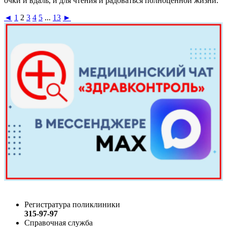
очки и вдаль, и для чтения и радоваться полноценной жизни.
◄
1
2
3
4
5
...
13
►
Регистратура поликлиники
315-97-97
Справочная служба