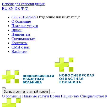
Версия для слабовидящих
RU
EN
DE
中文
(383) 315-99-99
Отделение платных услуг
О больнице
Платные услуги
Врачи
Пациентам
Специалистам
Контакты
СМИ о нас
Вакансии
Записаться на платный прием
О больнице
Платные услуги
Врачи
Пациентам
Специалистам