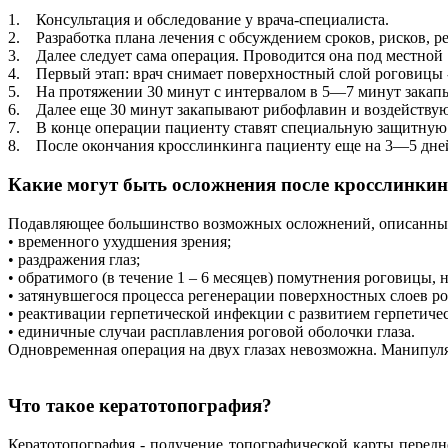
1. Консультация и обследование у врача-специалиста.
2. Разработка плана лечения с обсуждением сроков, рисков, р
3. Далее следует сама операция. Проводится она под местной 
4. Первый этап: врач снимает поверхностный слой роговицы 
5. На протяжении 30 минут с интервалом в 5—7 минут закапы
6. Далее еще 30 минут закапывают рибофлавин и воздействую
7. В конце операции пациенту ставят специальную защитную к
8. После окончания кросслинкинга пациенту еще на 3—5 дней
Какие могут быть осложнения после кросслинкин
Подавляющее большинство возможных осложнений, описанных в
• временного ухудшения зрения;
• раздражения глаз;
• обратимого (в течение 1 – 6 месяцев) помутнения роговицы, 
• затянувшегося процесса регенерации поверхностных слоев ро
• реактивации герпетической инфекции с развитием герпетичес
• единичные случаи расплавления роговой оболочки глаза.
Одновременная операция на двух глазах невозможна. Манипуля
Что такое кератотопография?
Кератотопография - получение топографической карты передн