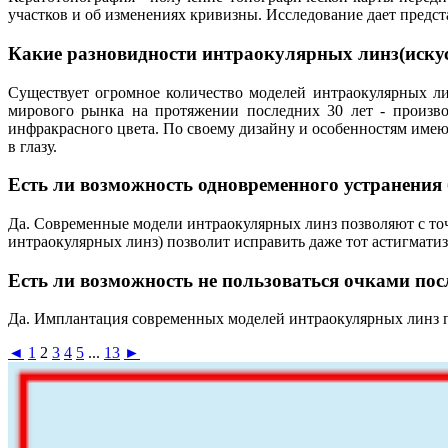
участков и об изменениях кривизны. Исследование дает предс
Какие разновидности интраокулярных линз(искус
Существует огромное количество моделей интраокулярных л
мирового рынка на протяжении последних 30 лет - произв
инфракрасного цвета. По своему дизайну и особенностям име
в глазу.
Есть ли возможность одновременного устранения
Да. Современные модели интраокулярных линз позволяют с точ
интраокулярных линз) позволит исправить даже тот астигматизм
Есть ли возможность не пользоваться очками пос
Да. Имплантация современных моделей интраокулярных линз пр
◄
1
2
3
4
5
...
13
►