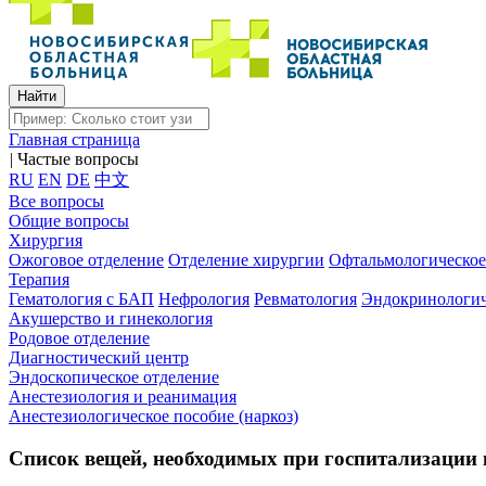
Главная страница
|
Частые вопросы
RU
EN
DE
中文
Все вопросы
Общие вопросы
Хирургия
Ожоговое отделение
Отделение хирургии
Офтальмологическое
Терапия
Гематология с БАП
Нефрология
Ревматология
Эндокринологич
Акушерство и гинекология
Родовое отделение
Диагностический центр
Эндоскопическое отделение
Анестезиология и реанимация
Анестезиологическое пособие (наркоз)
Список вещей, необходимых при госпитализации 