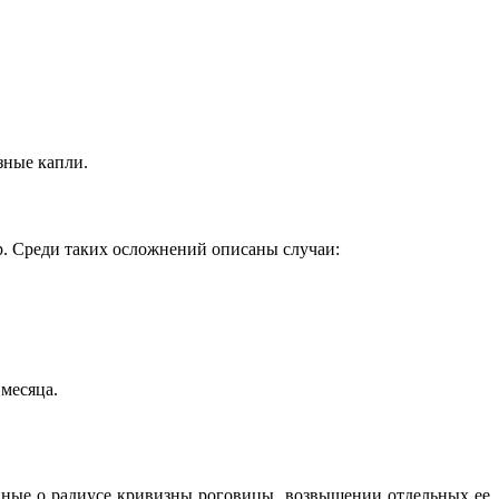
зные капли.
. Среди таких осложнений описаны случаи:
месяца.
анные о радиусе кривизны роговицы, возвышении отдельных ее