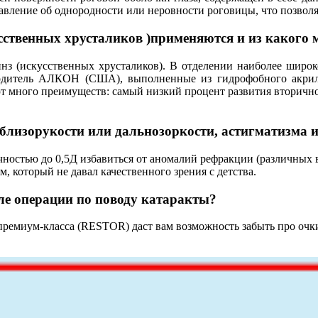
тавление об однородности или неровности роговицы, что позвол
ственных хрусталиков )применяются и из какого 
инз (искусственных хрусталиков). В отделении наиболее широ
одитель АЛКОН (США), выполненные из гидрофобного акрил
ют много преимуществ: самый низкий процент развития вторично
 близорукости или дальнозоркости, астигматизма 
ностью до 0,5Д избавиться от аномалий рефракции (различных в
, который не давал качественного зрения с детства.
ле операции по поводу катаракты?
емиум-класса (RESTOR) даст вам возможность забыть про очки 