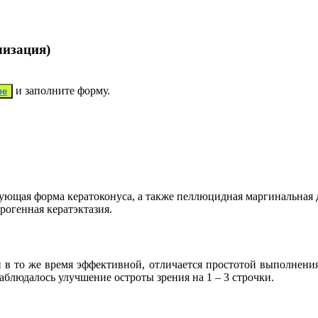
лизация)
и заполните форму.
ре
ющая форма кератоконуса, а также пеллюцидная маргинальная де
огенная кератэктазия.
и в то же время эффективной, отличается простотой выполнения
блюдалось улучшение остроты зрения на 1 – 3 строчки.