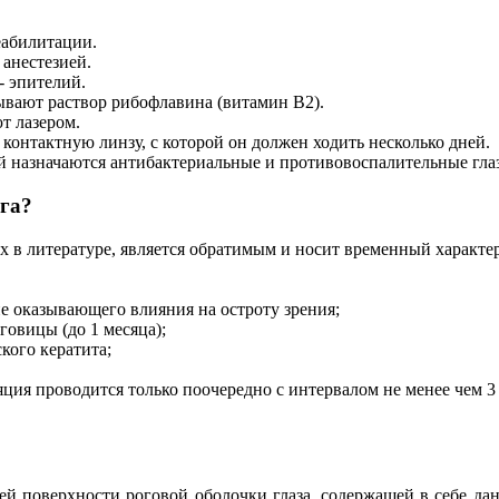
еабилитации.
анестезией.
- эпителий.
вают раствор рибофлавина (витамин В2).
т лазером.
онтактную линзу, с которой он должен ходить несколько дней.
 назначаются антибактериальные и противовоспалительные гла
га?
 литературе, является обратимым и носит временный характер
не оказывающего влияния на остроту зрения;
говицы (до 1 месяца);
кого кератита;
ция проводится только поочередно с интервалом не менее чем 3 
ей поверхности роговой оболочки глаза, содержащей в себе д