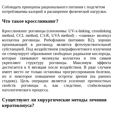
Соблюдать принципы рационального питания с подсчетом
потребляыемы калорий и расширение физической нагрузки.
Что такое кросслинкинг?
Кросслинкинг роговицы (синонимы: UV-x-linking, crosslinking
method, CCL method, С3-R, UVA method) - «сшивка» молекул
коллагена роговицы. Рибофлавин (витамин В2), хорошо
проникающий в роговицу, является фоточувствительной
субстанцией. Под воздействием ультрафиолетового излучения
он стимулирует образование свободных радикалов кислорода,
которые связывают молекулы коллагена и тем самым
укрепляют структуру роговицы. Максимум эффекта
достигается к 6 месяцам после воздействия. В ряде случаев
имеет место не только остановка прогрессирования болезни,
но и некоторое повышение остроты зрения (на ранних
стадиях). Цель операции является усиление прочностных
свойств роговицы и, как следствие, стабилизация
патологического процесса.
Существуют ли хирургические методы лечения
кератоконуса?