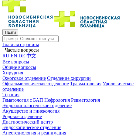
Главная страница
|
Частые вопросы
RU
EN
DE
中文
Все вопросы
Общие вопросы
Хирургия
Ожоговое отделение
Отделение хирургии
Офтальмологическое отделение
Травматология
Урологическое
отделение
Терапия
Гематология с БАП
Нефрология
Ревматология
Эндокринологическое отделение
Акушерство и гинекология
Родовое отделение
Диагностический центр
Эндоскопическое отделение
Анестезиология и реанимация