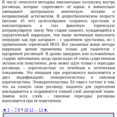
К числу относится методика имплантации полуколец внутрь
роговицы, которые «укрепляют» её каркас и значительно
уменьшают центральную коническую эктазию и
неправильный астигматизм. В допресбиопическом возрасте
(моложе 45 лет) целесообразнее сохранить хрусталик и
имплантировать в глаз факичную торическую
интраокулярную линзу. Чем старше пациент, нуждающийся в
хирургической коррекции, тем выше мотивация выполнить
операцию как при катаракте - с удалением хрусталика, но с
применением торической ИОЛ. Все указанные выше методы
коррекции зрения применимы только для пациентов с
прозрачной роговицей. В далеко зашедших или осложнённых
стадиях заболевания, когда происходит её очень существенная
эктазия или помутнение, речь может идти только о пересадке
роговицы – кератопластике по лечебным и оптическим
показаниям. Эта операция при кератоконусе выполняется в
двух модификациях: эпикератопластика и сквозная
кератопластика. Эпикератопластика. Её смысл состоит в том,
что на тонкую свою роговицу пациента для укрепления
накладывается и подшивается тонкий слой донорской ткани.
Замена всех слоёв - сквозная пересадка роговицы
выполняется при её помутнении.
◄
1
...
7
8
9
10
11
...
13
►