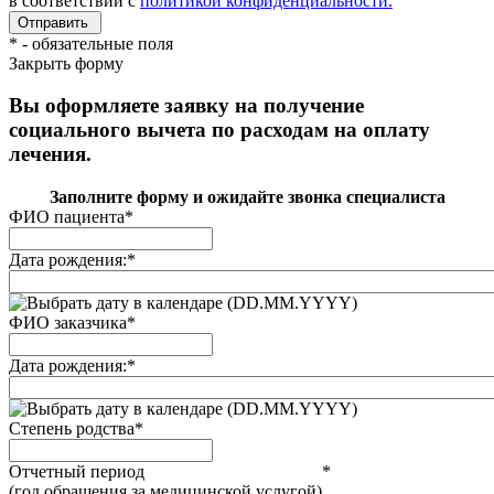
в соответствии с
политикой конфиденциальности.
*
- обязательные поля
Закрыть форму
Вы оформляете заявку на получение
социального вычета по расходам на оплату
лечения.
Заполните форму и ожидайте звонка специалиста
ФИО пациента
*
Дата рождения:
*
(DD.MM.YYYY)
ФИО заказчика
*
Дата рождения:
*
(DD.MM.YYYY)
Степень родства
*
Отчетный период
*
(год обращения за медицинской услугой)