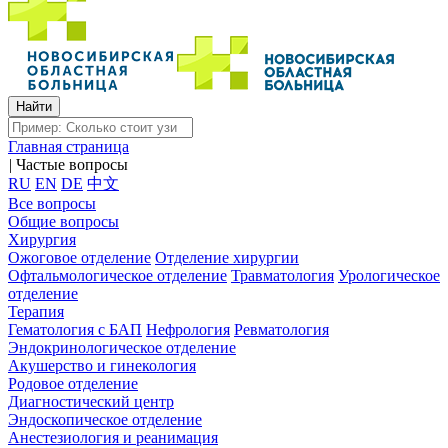
Главная страница
|
Частые вопросы
RU
EN
DE
中文
Все вопросы
Общие вопросы
Хирургия
Ожоговое отделение
Отделение хирургии
Офтальмологическое отделение
Травматология
Урологическое
отделение
Терапия
Гематология с БАП
Нефрология
Ревматология
Эндокринологическое отделение
Акушерство и гинекология
Родовое отделение
Диагностический центр
Эндоскопическое отделение
Анестезиология и реанимация