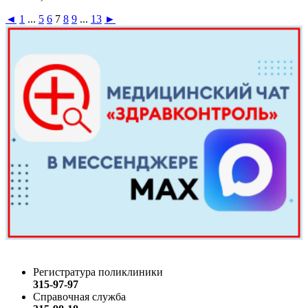
◄
1
...
5
6
7
8
9
...
13
►
Регистратура поликлиники
315-97-97
Справочная служба