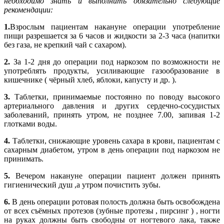
необходимо знать и выполнить обязательно следующие
рекомендации:
1.
Взрослым пациентам накануне операции употребление
пищи разрешается за 6 часов и жидкости за 2-3 часа (напитки
без газа, не крепкий чай с сахаром).
2.
За 1-2 дня до операции под наркозом по возможности не
употреблять продукты, усиливающие газообразование в
кишечнике ( чёрный хлеб, яблоки, капусту и др. ).
3.
Таблетки, принимаемые постоянно по поводу высокого
артериального давления и других сердечно-сосудистых
заболеваний, принять утром, не позднее 7.00, запивая 1-2
глотками воды.
4.
Таблетки, снижающие уровень сахара в крови, пациентам с
сахарным диабетом, утром в день операции под наркозом не
принимать.
5.
Вечером накануне операции пациент должен принять
гигиенический душ ,а утром почистить зубы.
6.
В день операции ротовая полость должна быть освобождена
от всех съёмных протезов (зубные протезы , пирсинг ) , ногти
на руках должны быть свободны от ногтевого лака, также