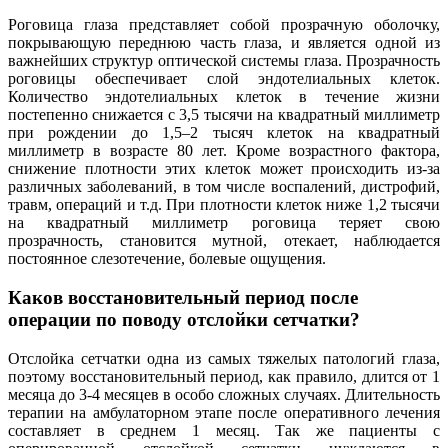
Роговица глаза представляет собой прозрачную оболочку,
покрывающую переднюю часть глаза, и является одной из
важнейших структур оптической системы глаза. Прозрачность
роговицы обеспечивает слой эндотелиальных клеток.
Количество эндотелиальных клеток в течение жизни
постепенно снижается с 3,5 тысячи на квадратный миллиметр
при рождении до 1,5–2 тысяч клеток на квадратный
миллиметр в возрасте 80 лет. Кроме возрастного фактора,
снижение плотности этих клеток может происходить из-за
различных заболеваний, в том числе воспалений, дистрофий,
травм, операций и т.д. При плотности клеток ниже 1,2 тысячи
на квадратный миллиметр роговица теряет свою
прозрачность, становится мутной, отекает, наблюдается
постоянное слезотечение, болевые ощущения.
Каков восстановительный период после
операции по поводу отслойки сетчатки?
Отслойка сетчатки одна из самых тяжелых патологий глаза,
поэтому восстановительный период, как правило, длится от 1
месяца до 3-4 месяцев в особо сложных случаях. Длительность
терапии на амбулаторном этапе после оперативного лечения
составляет в среднем 1 месяц. Так же пациенты с