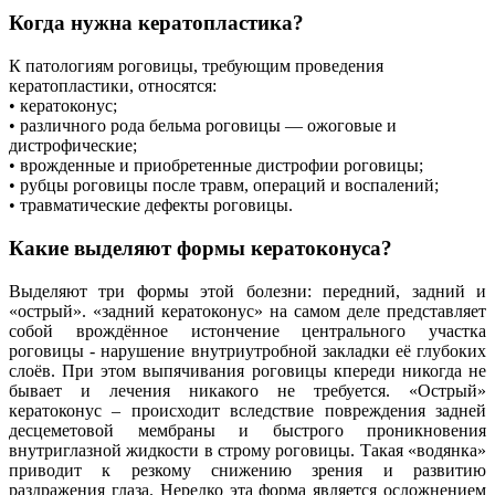
Когда нужна кератопластика?
К патологиям роговицы, требующим проведения
кератопластики, относятся:
• кератоконус;
• различного рода бельма роговицы — ожоговые и
дистрофические;
• врожденные и приобретенные дистрофии роговицы;
• рубцы роговицы после травм, операций и воспалений;
• травматические дефекты роговицы.
Какие выделяют формы кератоконуса?
Выделяют три формы этой болезни: передний, задний и
«острый». «задний кератоконус» на самом деле представляет
собой врождённое истончение центрального участка
роговицы - нарушение внутриутробной закладки её глубоких
слоёв. При этом выпячивания роговицы кпереди никогда не
бывает и лечения никакого не требуется. «Острый»
кератоконус – происходит вследствие повреждения задней
десцеметовой мембраны и быстрого проникновения
внутриглазной жидкости в строму роговицы. Такая «водянка»
приводит к резкому снижению зрения и развитию
раздражения глаза. Нередко эта форма является осложнением