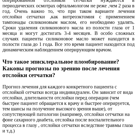
оперированной отслойкой сетчатки нуждаются в
периодических осмотрах офтальмологом не реже ,чем 2 раза в
год. Очень важно то, что при таком варианте лечения
отслойки сетчатки ,как витреоэктомия с применением
тампонады силиконовым маслом, его необходимо удалять.
Сроки удаления силиконового масла из полости глаза от 1
месяца и могут достигать 3-4 месяцев. В особо сложных
случаях пациенты силиконовое масло может находится в
полости глаза до 1 года. Все это время пациент находится под
динамическим наблюдением оперирующим врачом.
Что такое эписклеральное пломбирование?
Каковы прогнозы по зрению после лечения
отслойки сетчатки?
Прогноз лечения для каждого конкретного пациента с
отслойкой сетчатки всегда индивидуален. Он зависит от вида
отслойки, длительности отслойки перед операции (чем
быстрее пациент обращается к врачу и быстрее оперируется,
тем шансы на получение высокого зрения выше), от
сопутствующей патологии (например, отслойки сетчатки на
фоне сахарного диабета, отслойка после воспалительного
процесса в глазу , отслойки сетчатки вследствие травмы глаза
и т.д.)