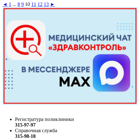
◄
1
...
8
9
10
11
12
13
►
Регистратура поликлиники
315-97-97
Справочная служба
315-98-18