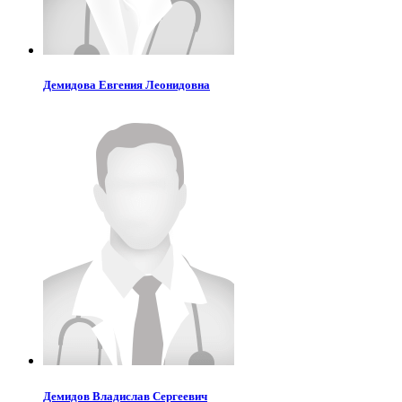
Демидова
Евгения Леонидовна
Демидов
Владислав Сергеевич